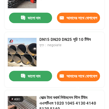
আমাদের সম্বন্ধে
ভালো দাম
আমাদের সাথে যোগাযোগ
করুন
কারখানা পরিদর্শন
DN15 DN20 DN25 সূচি 10 টিউব
গুণমান নিয়ন্ত্রণ
মূল্য：negoiate
খবর
মামলা
ভালো দাম
আমাদের সাথে যোগাযোগ
করুন
একটি উদ্ধৃতি অনুরোধ করুন
কোল্ড টানা যথার্থ সিউমলেস স্টিল টিউব
এএসটিএম 1020 1045 4130 4140
গ্যালভানাইজড স্টীল কয়েল
5120 5140