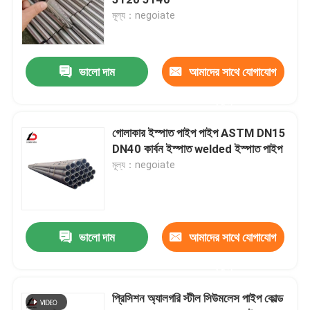
মূল্য：negoiate
পিপিজিআই ইস্পাত কয়েল
ভালো দাম
আমাদের সাথে যোগাযোগ
কার্বন ইস্পাত কুণ্ডলী
করুন
স্টেইনলেস স্টীল কুণ্ডলী স্টক
গোলাকার ইস্পাত পাইপ পাইপ ASTM DN15
DN40 কার্বন ইস্পাত welded ইস্পাত পাইপ
মূল্য：negoiate
কার্বন ইস্পাতের এইচ বিম
ইস্পাত পাত গাদা
ভালো দাম
আমাদের সাথে যোগাযোগ
শক্তিশালীকরণ ইস্পাত বার
করুন
প্রিসিশন অ্যালগরি স্টীল সিউমলেস পাইপ কোল্ড
কার্বন ইস্পাত কোণ বার