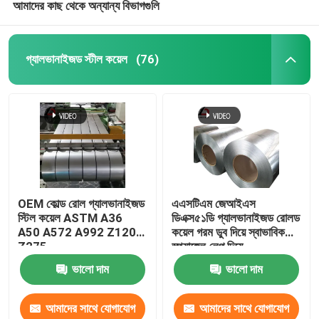
আমাদের কাছ থেকে অন্যান্য বিভাগগুলি
গ্যালভানাইজড স্টীল কয়েল
(76)
OEM কোল্ড রোল গ্যালভানাইজড
এএসটিএম জেআইএস
স্টিল কয়েল ASTM A36
ডিএক্স৫১ডি গ্যালভানাইজড রোলড
A50 A572 A992 Z120
কয়েল গরম ডুব দিয়ে স্বাভাবিক
Z275
স্প্যাঙ্গেল লেপ দিয়ে
ভালো দাম
ভালো দাম
আমাদের সাথে যোগাযোগ
আমাদের সাথে যোগাযোগ