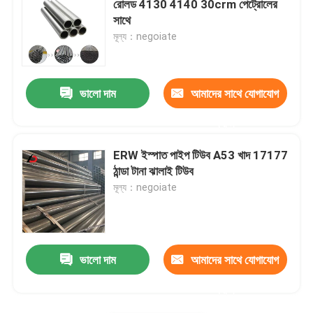
রোলড 4130 4140 30crm পেট্রোলের
সাথে
কার্বন ইস্পাত স্ট্রিপ
মূল্য：negoiate
কার্বন ইস্পাত শীট প্লেট
ভালো দাম
আমাদের সাথে যোগাযোগ
ইস্পাত নল নল
করুন
ERW ইস্পাত পাইপ টিউব A53 খাদ 17177
স্টেইনলেস স্টীল পাইপ টিউব
ঠান্ডা টানা ঝালাই টিউব
মূল্য：negoiate
গ্যালভানাইজড স্টিল পাইপ
কার্বন ইস্পাত ইউ চ্যানেল
ভালো দাম
আমাদের সাথে যোগাযোগ
করুন
কার্বন ইস্পাত ফ্ল্যাট বার