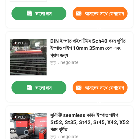
ভালো দাম
আমাদের সাথে যোগাযোগ
করুন
DIN ইস্পাত পাইপ টিউব Sch40 গরম ঘূর্ণিত
ইস্পাত পাইপ 10mm 35mm তেল এবং
গ্যাস জন্য
মূল্য：negoiate
ভালো দাম
আমাদের সাথে যোগাযোগ
বাড়ি
করুন
সুনির্দিষ্ট seamless কার্বন ইস্পাত পাইপ
পণ্য
St52, St35, St42, St45, X42, X52
গরম ঘূর্ণিত
ভিডিও
মূল্য：negoiate