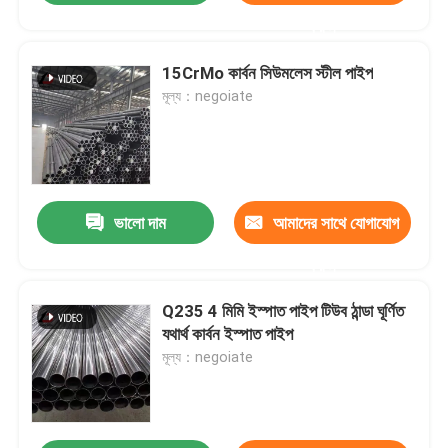
করুন
15CrMo কার্বন সিউমলেস স্টীল পাইপ
মূল্য：negoiate
ভালো দাম
আমাদের সাথে যোগাযোগ
করুন
Q235 4 মিমি ইস্পাত পাইপ টিউব ঠান্ডা ঘূর্ণিত
যথার্থ কার্বন ইস্পাত পাইপ
মূল্য：negoiate