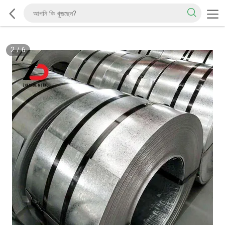
2
/
6