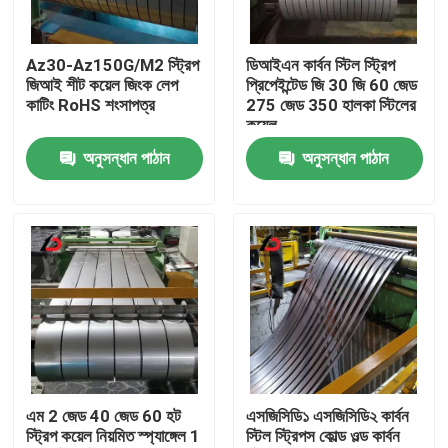
আমাদের সম্বন্ধে
Az30-Az150G/M2 স্ট্রিপ
ডিআইএন কার্বন স্টিল স্ট্রিপ
জিআই শীট কয়েল জিংক লেপ
প্রিপেইন্টেড জি 30 জি 60 জেড
কাটিং RoHS শংসাপত্র
275 জেড 350 হালকা স্টিলের
কারখানা পরিদর্শন
কয়েল
অনুসন্ধান পাঠান
অনুসন্ধান পাঠান
গুণমান নিয়ন্ত্রণ
খবর
মামলা
একটি উদ্ধৃতি অনুরোধ করুন
এম 2 জেড 40 জেড 60 হট
এসজিসিডি১ এসজিসিডি২ কার্বন
স্ট্রিপ কয়েল নিয়মিত স্প্যাঙ্গেল 1
স্টিল স্ট্রিপস কোল্ড ওল্ড কার্বন
গ্যালভানাইজড স্টীল কয়েল