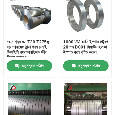
কোন শূন্য কম Z30 Z275g
1000 মিমি কার্বন ইস্পাত স্ট্রিপ
বড় স্প্যাঙ্গেল ঠান্ডা গরম ঢালাই
28 গজ DC01 স্লিটেড হালকা
ডিআইপি গ্যালভানাইজড স্টীল
ইস্পাত গরম ঘূর্ণিত কয়েল
স্ট্রিপ কয়েল Gi
অনুসন্ধান পাঠান
অনুসন্ধান পাঠান
বাড়ি
পণ্য
ভিডিও