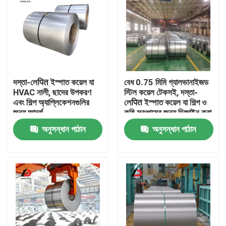
দস্তা-লেपित ইস্পাত কয়েল যা
বেধ 0.75 মিমি গ্যালভানাইজড
HVAC নালী, ছাদের উপকরণ
স্টিল কয়েল টেকসই, দস্তা-
এবং শিল্প অ্যাপ্লিকেশনগুলির
লেपित ইস্পাত কয়েল যা শিল্প ও
জন্য আদর্শ
কৃষি সরঞ্জামের জন্য ডিজাইন করা
হয়েছে
অনুসন্ধান পাঠান
অনুসন্ধান পাঠান
বাড়ি
পণ্য
ভিডিও