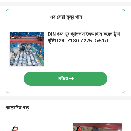
এর সেরা মূল্য পান
DIN গরম ডুব গ্যালভানাইজড স্টিল কয়েল ঠান্ডা
ঘূর্ণিত G90 Z180 Z275 Dx51d
চালিয়ে
প্রস্তাবিত পণ্য