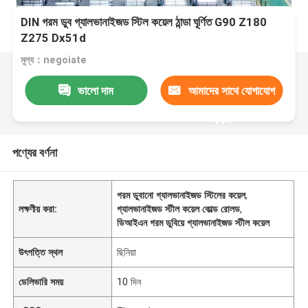
DIN গরম ডুব গ্যালভানাইজড স্টিল কয়েল ঠান্ডা ঘূর্ণিত G90 Z180
Z275 Dx51d
মূল্য：negoiate
ভালো দাম
আমাদের সাথে যোগাযোগ
করুন
পণ্যের বর্ণনা
গরম ডুবানো গ্যালভানাইজড স্টিলের কয়েল
,
লক্ষণীয় করা:
গ্যালভানাইজড স্টীল কয়েল কোল্ড রোলড
,
ডিআইএন গরম ডুবিয়ে গ্যালভানাইজড স্টীল কয়েল
উৎপত্তি স্থল
ছিনিয়া
ডেলিভারি সময়
10 দিন