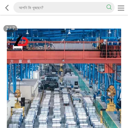
2
/
7