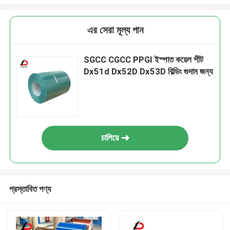
এর সেরা মূল্য পান
SGCC CGCC PPGI ইস্পাত কয়েল শীট
Dx51d Dx52D Dx53D বিল্ডিং গুদাম জন্য
চালিয়ে
প্রস্তাবিত পণ্য