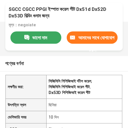
SGCC CGCC PPGI ইস্পাত কয়েল শীট Dx51d Dx52D
Dx53D বিল্ডিং গুদাম জন্য
মূল্য：negoiate
ভালো দাম
আমাদের সাথে যোগাযোগ
করুন
পণ্যের বর্ণনা
সিজিসিসি পিপিজিআই স্টীল কয়েল
,
লক্ষণীয় করা:
সিজিসিসি পিপিজিআই কয়েল শীট
,
Dx53D পিপিজিআই কয়েল শীট
উৎপত্তি স্থল
ছিনিয়া
ডেলিভারি সময়
10 দিন