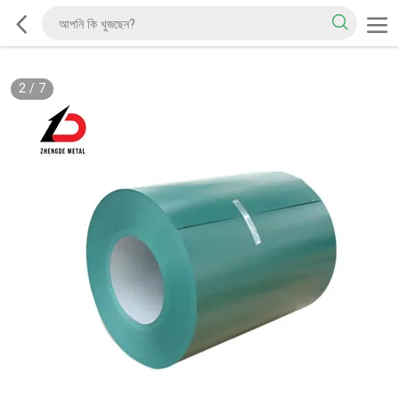
2
/
7