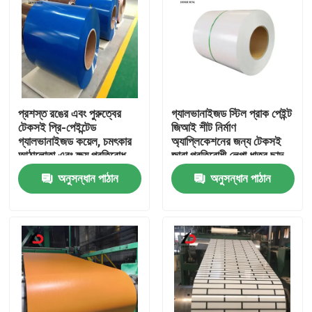
প্রশস্ত রঙের এবং পুরুত্বের
গ্যালভানাইজড স্টিল প্রাক পেইন্ট
টেকসই প্রি-পেইন্টেড
জিআই শীট নির্মাণ
গ্যালভানাইজড কয়েল, চমৎকার
অ্যাপ্লিকেশনের জন্য টেকসই
আঠালোতা এবং ক্ষয় প্রতিরোধ
জারা প্রতিরোধী লেপা ধাতব ছাদ
ক্ষমতা সহ
প্যানেল
অনুসন্ধান পাঠান
অনুসন্ধান পাঠান
বাড়ি
পণ্য
ভিডিও