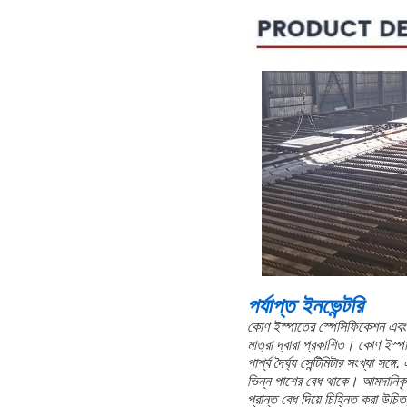
স্টিল, 12.5 সেমি থেকে 5 সেমি পর্
পাশের দৈর্ঘ্য ৫ সেমি বা তার কম সে
প্রযোজ্য দৃশ্য
কাঠামোর বিভিন্ন চাহিদা অনুসারে কোণ
গঠিত হতে পারে এবং উপাদানগুলির ম
পারে।বিভিন্ন বিল্ডিং কাঠামো এবং 
বিম, ব্রিজ, ট্রান্সমিশন টাওয়ার, উত
চুল্লি, রেঅ্যাকশন টাওয়ার, কনটেইন
গুণমান প্রথমঃ কঠোরভাবে উৎপাদ
দামের সুবিধাঃ বাস্তব বাজার মূল
লেনদেনের সুরক্ষাঃ গ্রাহকের অর্থ
বিক্রয়োত্তর গ্যারান্টিঃ গ্রাহ