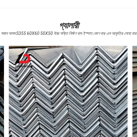
গ্যালারী
সমান অসম S355 60X60 50X50 উচ্চ শক্তি নির্মাণ খাদ ইস্পাত কোণ বার এল আকৃতির লোহা বার