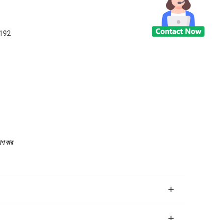
3192
োণ বার