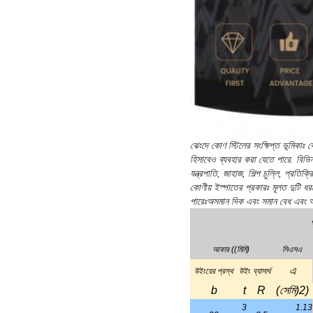
এ
উইংয়ের প্রস্থ
উইং
ব্যাসার্ধ
b
t
R
(সেমি)
2
)
3
1.13
20
3.5
4
1.46
3
1.43
25
3.5
4
1.86
3
1.75
30
4.5
4
2.28
3
2.11
36
4
4.5
2.76
5
3.38
3
2.36
40
4
5
3.09
5
3.79
3
2.66
4
3.49
45
5
5
4.29
6
5.08