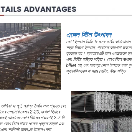
যন্ত মাঝারি কোণযুক্ত স্টিল,এবং যেগুলোর
গুলি ছোট কোণ স্টিল.
বিস্তারিত মনোযোগ
এঙ্গেল স্টিলের পৃষ্ঠের গুণমানটি স্ট্যান্ডার্ডটি
ব্যবহারের সময় কোনও ক্ষতিকারক ত্রুটি যেম
হওয়া উচিত নয়।
এঙ্গেল স্টিলের জ্যামিতিক আকৃতির বিচ্যুতির
নির্ধারিত হয়েছে, সাধারণত বাঁকানোর ডিগ্রি, প
তাত্ত্বিক ওজন ইত্যাদি অন্তর্ভুক্ত রয়েছে।,এ
ইস্পাতের উল্লেখযোগ্য টর্সন থাকতে হবে না
 স্টিল বিভিন্ন স্ট্রেস উপাদানগুলির সমন্বয়ে
ধ্যে সংযোগকারী হিসাবেও ব্যবহার করা যেতে
প্রকৌশল কাঠামো ব্যাপকভাবে ব্যবহৃত, যেমন-
্তোলন ও পরিবহন যন্ত্রপাতি, জাহাজ, শিল্প
ার র্যাক এবং গুদাম শেল্ফ ইত্যাদি।
ন মান অনুযায়ী উৎপাদন এবং পরিদর্শন;
্যের উপর ভিত্তি করে ডিসকাউন্ট;
 হারাবে না;
কের সমস্যা আমাদের সমস্যা;