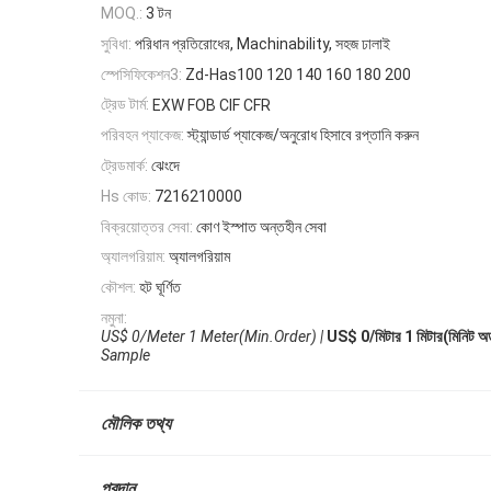
3 টন
MOQ.:
সুবিধা:
পরিধান প্রতিরোধের, Machinability, সহজ ঢালাই
স্পেসিফিকেশন3:
Zd-Has100 120 140 160 180 200
ট্রেড টার্ম:
EXW FOB CIF CFR
পরিবহন প্যাকেজ:
স্ট্যান্ডার্ড প্যাকেজ/অনুরোধ হিসাবে রপ্তানি করুন
ট্রেডমার্ক:
ঝেংদে
Hs কোড:
7216210000
বিক্রয়োত্তর সেবা:
কোণ ইস্পাত অন্তহীন সেবা
অ্যালগরিয়াম:
অ্যালগরিয়াম
কৌশল:
হট ঘূর্ণিত
নমুনা:
US$ 0/Meter 1 Meter(Min.Order) |
US$ 0/মিটার 1 মিটার(মিনিট অর্ড
Sample
মৌলিক তথ্য
প্রদান