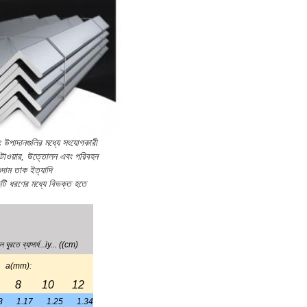
a(mm):
8
10
12
8
1.17
1.25
1.34
1
1.19
1.28
1.37
7
1.36
1.44
1.53
0
1.38
1.43
1.55
7
1.55
1.63
1.71
9
1.57
1.65
1.74
0
1.78
1.86
1.94
3
1.80
1.89
1.97
5
1.83
1.91
1.99
6
1.94
2.01
2.09
8
1.96
2.04
2.12
0
1.98
2.06
2.14
6
2.14
2.21
2.29
8
2.16
2.24
2.32
0
2.18
2.26
2.34
2
2.20
2.28
2.36