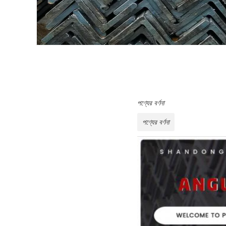
পণ্যের বর্ণনা
পণ্যের বর্ণনা
ঝেংদে কোণ স্টিলের সংক্ষিপ্ত ভূমিকাঃ 
হিসাবেও ব্যবহার করা যেতে পারে. বিভিন
যন্ত্রপাতি, জাহাজ, শিল্প চুল্লি, প্রতি
কোণীয় ইস্পাতের প্রকারঃ মূলত দুটি ধ
পারেঃঅসমান দিক এবং সমান বেধ এবং 
আকার ((মিমি)
সিএসএ