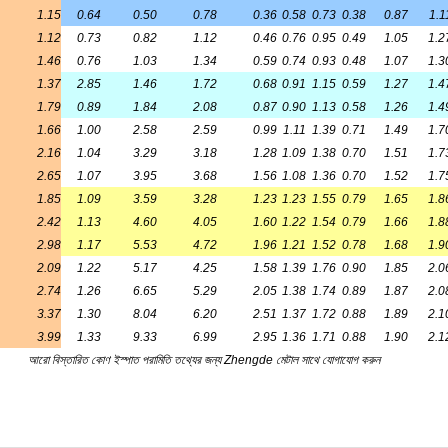
এঙ্গেল স্টিল উৎপাদন
কোণ ইস্পাত নির্মাণের জন্য কার্বন কাঠামোগ
সহজ বিভাগ ইস্পাত, প্রধানত কারখানা ভবনের
ব্যবহৃত হয়। ব্যবহারেএটি ভাল ওয়েল্ডেবল হতে
এবং নির্দিষ্ট যান্ত্রিক শক্তি। কোণ স্টিল উত্প
billet হয়,এবং সমাপ্ত কোণ ইস্পাত গরম ঘূর্ণ
স্বাভাবিককরণ বা গরম রোলিং. উচ্চ শক্তি
কা সম্পূর্ণ, প্রান্ত দৈর্ঘ্য এবং প্রান্ত বেধ
পাতের স্পেসিফিকেশন 2-20,সংখ্যা হিসাবে
সঙ্গে. একই আকারের কোণ স্টিলের প্রায়শই 2-7 টি
 কোণ স্টিল উভয় পক্ষের প্রকৃত মাত্রা এবং
ত,এবং সংশ্লিষ্ট মানদণ্ড উল্লেখ করা
েশি দৈর্ঘ্যের পাশের স্টিলগুলি বড় কোণযুক্ত