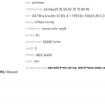
দৈর্ঘ্য:
কাস্টমাইজড
স্পেসিফিকেশন2:
Zd-Has20 30 50 60 70 75 80 90
মান1:
ASTM a 6/a 6m-07 BS 4-1:1993 En 10024 JIS G 
ব্যবহার:
বাণিজ্যিক ভবনসমূহ
স্পেসিফিকেশন:
গ্রাহকের চাহিদা অনুযায়ী
উৎপত্তি:
চীন
যোগানের ক্ষমতা:
50000 টন/মাস
গ্যারান্টি:
3
সাক্ষ্যদান:
ABS, RoHS
প্রকার:
সমান
,
বিশেষভাবে তুলে ধরা:
সমান কার্বন ইস্পাত কোণ বার
কার্বন ইস্পাতের অসমান ক
ার) |
Request