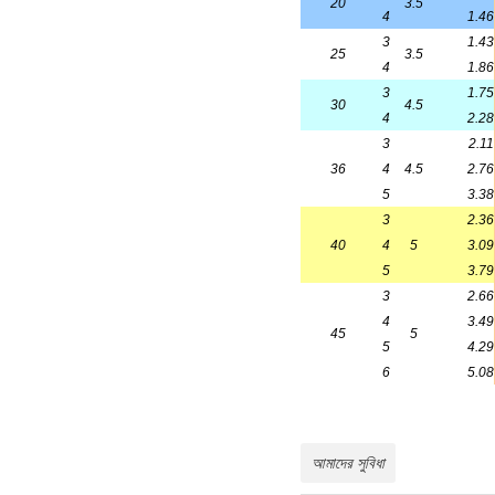
আমাদের সুবিধা
পর্যাপ্ত ইনভেন্টরি
কোণ ইস্পাতের স্পেসিফিকেশন এবং তালি
মাত্রা দ্বারা প্রকাশিত। কোণ ইস্
পার্শ্ব দৈর্ঘ্য সেন্টিমিটার সংখ্যা 
ভিন্ন পাশের বেধ থাকে। আমদানিকৃত
প্রান্ত বেধ দিয়ে চিহ্নিত করা উচি
হবেসাধারণভাবে, 12.5 সেমি বা তার ব