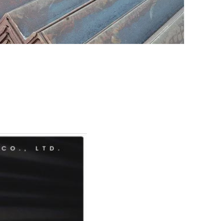
বং উপাদানগুলির মধ্যে সংযোগকারী
শন টাওয়ার, উত্তোলন এবং পরিবহন
গুদাম তাক ইত্যাদি
ুটি ধরণের মধ্যে বিভক্ত হতে
 ঘুরতে ব্যাসার্ধ...i
y
... ((cm)