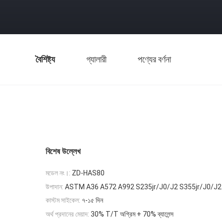
বৈশিষ্ট্য
গ্যালারী
পণ্যের বর্ণনা
বিশেষ উল্লেখ
মডেল নং।:
ZD-HAS80
উপাদান:
ASTM A36 A572 A992 S235jr/J0/J2 S355jr/J0/J2
কাস্টম সাইকেল:
৭-১৫ দিন
অর্থ প্রদানের মেয়াদ:
30% T/T অগ্রিম + 70% ব্যালেন্স