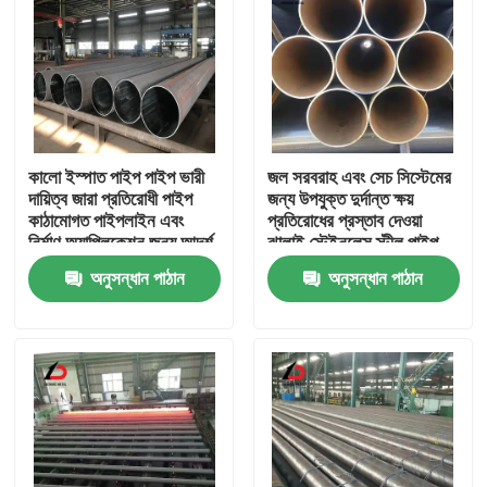
কালো ইস্পাত পাইপ পাইপ ভারী
জল সরবরাহ এবং সেচ সিস্টেমের
দায়িত্ব জারা প্রতিরোধী পাইপ
জন্য উপযুক্ত দুর্দান্ত ক্ষয়
কাঠামোগত পাইপলাইন এবং
প্রতিরোধের প্রস্তাব দেওয়া
নির্মাণ অ্যাপ্লিকেশন জন্য আদর্শ
ঝালাই স্টেইনলেস স্টীল পাইপ
অনুসন্ধান পাঠান
অনুসন্ধান পাঠান
বাড়ি
পণ্য
ভিডিও