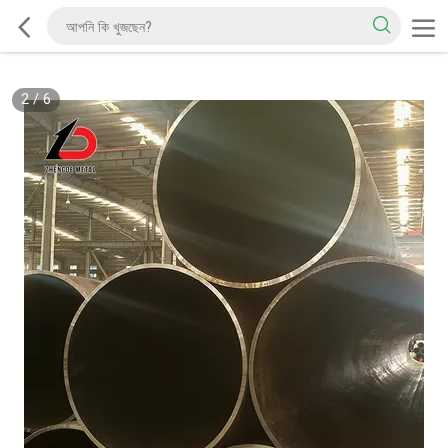
2
/
6