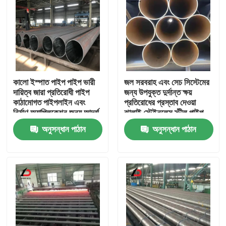
কালো ইস্পাত পাইপ পাইপ ভারী
জল সরবরাহ এবং সেচ সিস্টেমের
দায়িত্ব জারা প্রতিরোধী পাইপ
জন্য উপযুক্ত দুর্দান্ত ক্ষয়
কাঠামোগত পাইপলাইন এবং
প্রতিরোধের প্রস্তাব দেওয়া
নির্মাণ অ্যাপ্লিকেশন জন্য আদর্শ
ঝালাই স্টেইনলেস স্টীল পাইপ
অনুসন্ধান পাঠান
অনুসন্ধান পাঠান
বাড়ি
পণ্য
ভিডিও