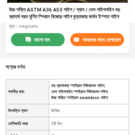
উচ্চ শক্তি ASTM A36 A53 পাইপ / গ্যাস / তেল পাইপলাইন বড়
ব্যাসার্ধ গরম ঘূর্ণিত স্পিরাল বিজোড় পাইপ বৃত্তাকার কার্বন ইস্পাত পাইপ
টিউব মূল্য
মূল্য：negoiate
ভালো দাম
আমাদের সাথে যোগাযোগ
করুন
পণ্যের বর্ণনা
বড় ব্যাসাকার স্পাইরাল সিউমলেস পাইপ
,
লক্ষণীয় করা:
তেল পাইপলাইন স্পাইরাল সিউমলেস পাইপ
,
উচ্চ শক্তি স্পাইরাল seamless পাইপ
উৎপত্তি স্থল
ছিনিয়া
ডেলিভারি সময়
10 দিন