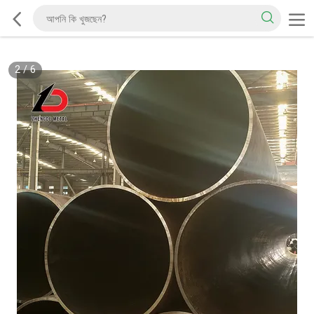
2
/
6