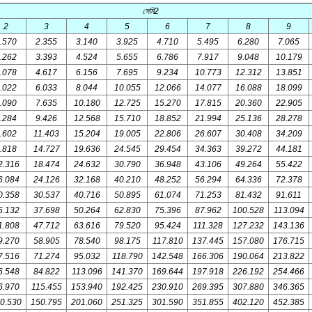
সেমি
2
2
3
4
5
6
7
8
9
.570
2.355
3.140
3.925
4.710
5.495
6.280
7.065
.262
3.393
4.524
5.655
6.786
7.917
9.048
10.179
.078
4.617
6.156
7.695
9.234
10.773
12.312
13.851
.022
6.033
8.044
10.055
12.066
14.077
16.088
18.099
.090
7.635
10.180
12.725
15.270
17.815
20.360
22.905
.284
9.426
12.568
15.710
18.852
21.994
25.136
28.278
.602
11.403
15.204
19.005
22.806
26.607
30.408
34.209
.818
14.727
19.636
24.545
29.454
34.363
39.272
44.181
2.316
18.474
24.632
30.790
36.948
43.106
49.264
55.422
6.084
24.126
32.168
40.210
48.252
56.294
64.336
72.378
0.358
30.537
40.716
50.895
61.074
71.253
81.432
91.611
5.132
37.698
50.264
62.830
75.396
87.962
100.528
113.094
1.808
47.712
63.616
79.520
95.424
111.328
127.232
143.136
9.270
58.905
78.540
98.175
117.810
137.445
157.080
176.715
7.516
71.274
95.032
118.790
142.548
166.306
190.064
213.822
6.548
84.822
113.096
141.370
169.644
197.918
226.192
254.466
6.970
115.455
153.940
192.425
230.910
269.395
307.880
346.365
0.530
150.795
201.060
251.325
301.590
351.855
402.120
452.385