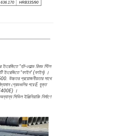
636.170
HRB335/90
ে ইংরেজিতে "হট-ওয়াল্ড রিবড স্টিল
্ষরটি ইংরেজিতে "ফাইন" (ফাইন) ।
উচ্চতর প্রয়োজনীয়তার সাথে
দ্যমান গ্রেডগুলির পরে E যুক্ত
BF400E) ।
্যান্য সিভিল ইঞ্জিনিয়ারিং নির্মাণে