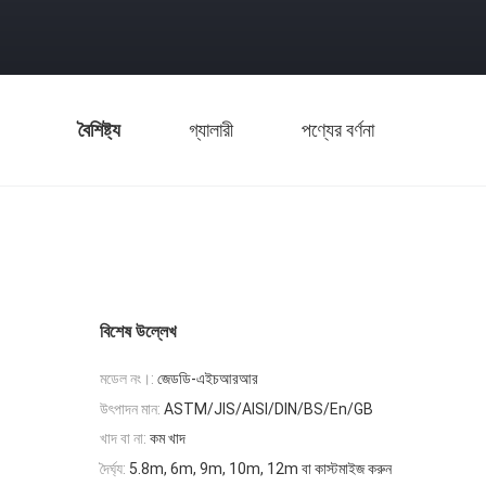
বৈশিষ্ট্য
গ্যালারী
পণ্যের বর্ণনা
বিশেষ উল্লেখ
মডেল নং।:
জেডডি-এইচআরআর
উৎপাদন মান:
ASTM/JIS/AISI/DIN/BS/En/GB
খাদ বা না:
কম খাদ
দৈর্ঘ্য:
5.8m, 6m, 9m, 10m, 12m বা কাস্টমাইজ করুন