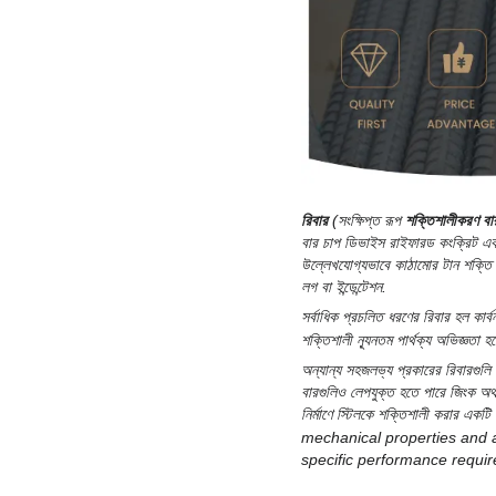
রিবার
(সংক্ষিপ্ত রূপ
শক্তিশালীকরণ বা
বার
চাপ
ডিভাইস
রাইফারড কংক্রিট
এব
উল্লেখযোগ্যভাবে কাঠামোর টান শক্তি বৃ
লগ বা ইন্ডেন্টেশন.
সর্বাধিক প্রচলিত ধরণের রিবার হল
কার্
শক্তিশালী ন্যূনতম পার্থক্য অভিজ্ঞতা হ
অন্যান্য সহজলভ্য প্রকারের রিবারগুলি 
বারগুলিও লেপযুক্ত হতে পারে
জিংক
অথ
নির্মাণে স্টিলকে শক্তিশালী করার একটি 
mechanical properties and ar
specific performance requir