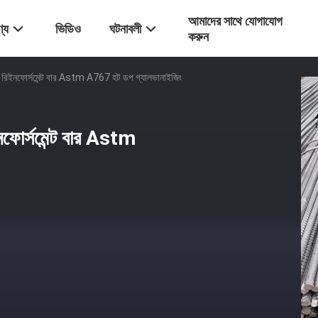
আমাদের সাথে যোগাযোগ
্য
ভিডিও
ঘটনাবলী
করুন
ন্ট রিইনফোর্সমেন্ট বার Astm A767 হট ডপ গ্যালভানাইজিং
ইনফোর্সমেন্ট বার Astm