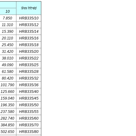
রিবার টাইপ/d
10
7.850
HRB335/10
11.310
HRB335/12
15.390
HRB335/14
20.110
HRB335/16
25.450
HRB335/18
31.420
HRB335/20
38.010
HRB335/22
49.090
HRB335/25
61.580
HRB335/28
80.420
HRB335/32
101.790
HRB335/36
125.660
HRB335/40
159.040
HRB335/45
196.350
HRB335/50
237.580
HRB335/55
282.740
HRB335/60
384.850
HRB335/70
502.650
HRB335/80