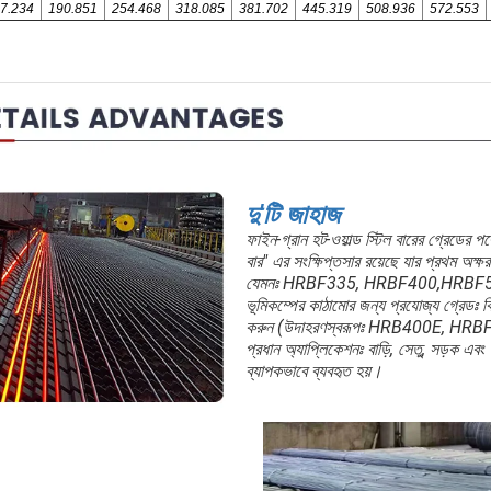
7.234
190.851
254.468
318.085
381.702
445.319
508.936
572.553
দু'টি জাহাজ
ফাইন-গ্রান হট-ওয়াল্ড স্টিল বারের গ্রেডের পর
বার" এর সংক্ষিপ্তসার রয়েছে যার প্রথম অক
যেমনঃ HRBF335, HRBF400,HRBF500. 
ভূমিকম্পের কাঠামোর জন্য প্রযোজ্য গ্রেডঃ বি
করুন (উদাহরণস্বরূপঃ HRB400E, HR
প্রধান অ্যাপ্লিকেশনঃ বাড়ি, সেতু, সড়ক এবং অন
ব্যাপকভাবে ব্যবহৃত হয়।