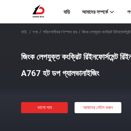
বাড়ি
আমাদের সম্পর্কে
পণ
বাড়ি
/
পণ্য
/
শক্তিশালীকরণ ইস্পাত বার
/
জিংক লেপযুক্ত কংক্রিট রিইনফোর্সমে
জিংক লেপযুক্ত কংক্রিট রিইনফোর্সমেন্ট রি
A767 হট ডপ গ্যালভানাইজিং
ভালো দাম
আমাদের মেইল ​​করুন