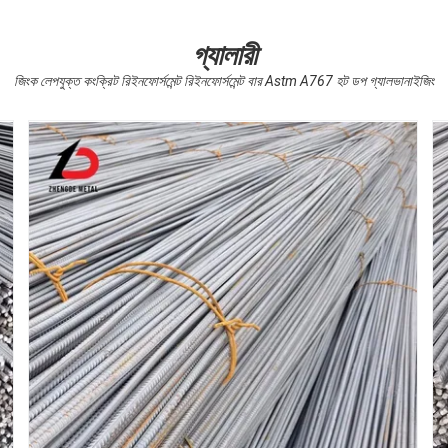
গ্যালারী
জিংক লেপযুক্ত কংক্রিট রিইনফোর্সমেন্ট রিইনফোর্সমেন্ট বার Astm A767 হট ডপ গ্যালভানাইজিং