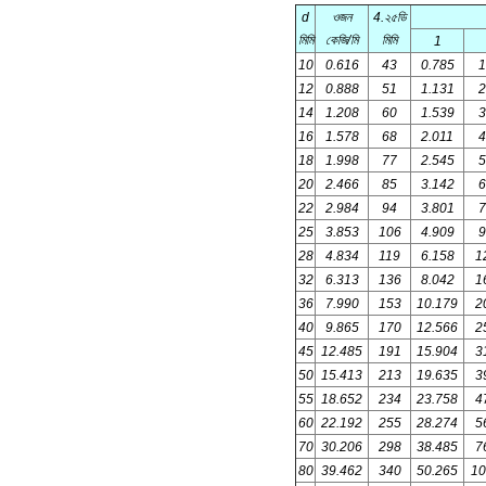
d
ওজন
4.২৫ডি
মিমি
কেজি/মি
মিমি
1
10
0.616
43
0.785
1
12
0.888
51
1.131
2
14
1.208
60
1.539
3
16
1.578
68
2.011
4
18
1.998
77
2.545
5
20
2.466
85
3.142
6
22
2.984
94
3.801
7
25
3.853
106
4.909
9
28
4.834
119
6.158
1
32
6.313
136
8.042
1
36
7.990
153
10.179
2
40
9.865
170
12.566
2
45
12.485
191
15.904
3
50
15.413
213
19.635
3
55
18.652
234
23.758
4
60
22.192
255
28.274
5
70
30.206
298
38.485
7
80
39.462
340
50.265
10