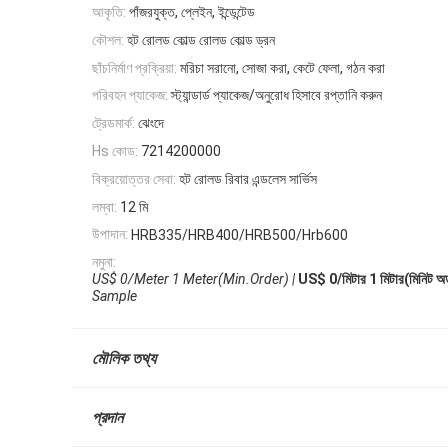
আকৃতি:
পাঁজরযুক্ত, প্লেইন, ইন্ডেন্টেড
কৌশল:
হট রোলড কোল্ড রোলড কোল্ড ড্রন
ছাঁচনির্মাণ প্রক্রিয়া:
মরিচা সরানো, সোজা করা, কেটে ফেলা, গঠন করা
পরিবহন প্যাকেজ:
স্ট্যান্ডার্ড প্যাকেজ/অনুরোধ হিসাবে রপ্তানি করুন
ট্রেডমার্ক:
ঝেংদে
Hs কোড:
7214200000
বিক্রয়োত্তর সেবা:
হট রোলড রিবার এন্ডলেস সার্ভিস
লম্বা:
12 মি
উপাদান:
HRB335/HRB400/HRB500/Hrb600
নমুনা:
US$ 0/Meter 1 Meter(Min.Order) |
US$ 0/মিটার 1 মিটার(মিনিট অর্ড
Sample
মৌলিক তথ্য
প্রদান