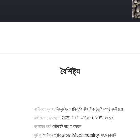
বৈশিষ্ট্য
নমনীয়তা ক্লাস:
নিম্ন/স্বাভাবিক/ই-সিসমিক (ভূমিকম্প) নমনীয়তা
অর্থ প্রদানের মেয়াদ:
30% T/T অগ্রিম + 70% ব্যালেন্স
প্রসবের শর্ত:
স্ট্রেইট বার বা কয়েল
সুবিধা:
পরিধান প্রতিরোধের, Machinability, সহজ ঢালাই