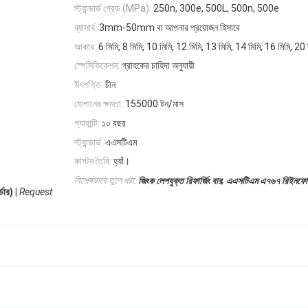
স্ট্যান্ডার্ড গ্রেড (MPa):
250n, 300e, 500L, 500n, 500e
ব্যাসার্ধ:
3mm-50mm বা আপনার প্রয়োজন হিসাবে
আকার:
6 মিমি, 8 মিমি, 10 মিমি, 12 মিমি, 13 মিমি, 14 মিমি, 16 মিমি, 20 
স্পেসিফিকেশন:
গ্রাহকের চাহিদা অনুযায়ী
উৎপত্তি:
চীন
যোগানের ক্ষমতা:
155000 টন/মাস
গ্যারান্টি:
১০ বছর
স্ট্যান্ডার্ড:
এএসটিএম
কাস্টম তৈরি:
হ্যাঁ।
,
বিশেষভাবে তুলে ধরা:
জিংক লেপযুক্ত রিফার্জিং বার
এএসটিএম এ৭৬৭ রিইনফোর্স
ার) |
Request