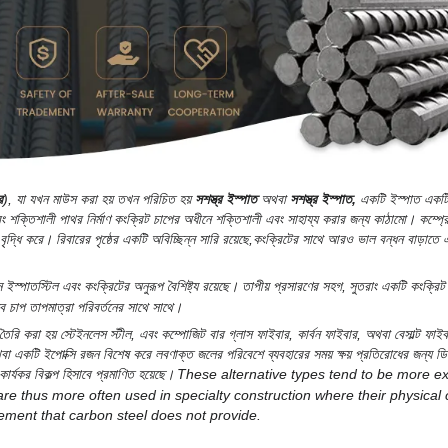
র
), যা যখন মাউস করা হয় তখন পরিচিত হয়
সশস্ত্র ইস্পাত
অথবা
সশস্ত্র ইস্পাত,
একটি
ইস্পাত
একটি
ং শক্তিশালী
পাথর নির্মাণ
কংক্রিট চাপের অধীনে শক্তিশালী এবং সাহায্য করার জন্য কাঠামো।
কম্প্র
দ্ধি করে। রিবারের পৃষ্ঠের একটি অবিচ্ছিন্ন সারি রয়েছে,কংক্রিটের সাথে আরও ভাল বন্ধন বাড়াতে এব
বন ইস্পাত
স্টিল এবং কংক্রিটের অনুরূপ বৈশিষ্ট্য রয়েছে।
তাপীয় প্রসারণের সহগ
,
সুতরাং একটি কংক্রিট
বে
চাপ
তাপমাত্রা পরিবর্তনের সাথে সাথে।
তৈরি করা হয়
স্টেইনলেস স্টীল
, এবং কম্পোজিট বার
গ্লাস ফাইবার
,
কার্বন ফাইবার
, অথবা
বেসাল্ট ফাইব
বা একটি
ইপোক্সি রজন
বিশেষ করে লবণাক্ত জলের পরিবেশে ব্যবহারের সময় ক্ষয় প্রতিরোধের জন্য ডি
কার্যকর বিকল্প হিসাবে প্রমাণিত হয়েছে।
These alternative types tend to be more e
e thus more often used in specialty construction where their physical cha
ement that carbon steel does not provide.