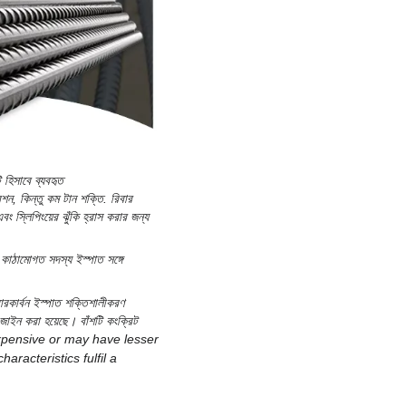
 হিসাবে ব্যবহৃত
েশন
, কিন্তু কম
টান শক্তি
. রিবার
ং স্লিপিংয়ের ঝুঁকি হ্রাস করার জন্য
 কাঠামোগত সদস্য ইস্পাত সঙ্গে
ার
কার্বন ইস্পাত শক্তিশালীকরণ
জাইন করা হয়েছে। বাঁশটি কংক্রিট
xpensive or may have lesser
racteristics fulfil a