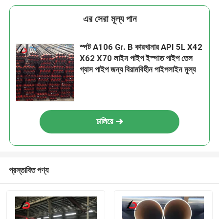
এর সেরা মূল্য পান
স্পট A106 Gr. B কারখানার API 5L X42
X62 X70 লাইন পাইপ ইস্পাত পাইপ তেল
গ্যাস পাইপ জন্য বিরামবিহীন পাইপলাইন মূল্য
চালিয়ে
প্রস্তাবিত পণ্য