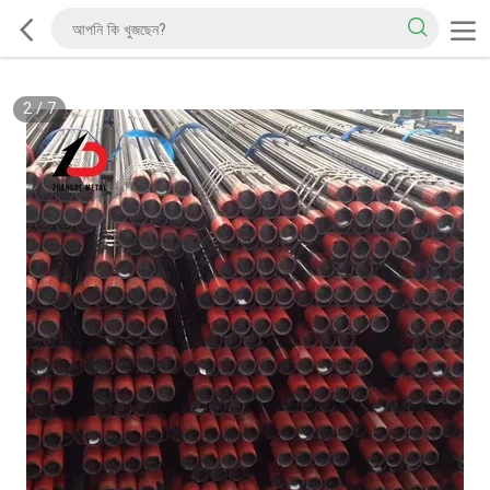
2
/
7