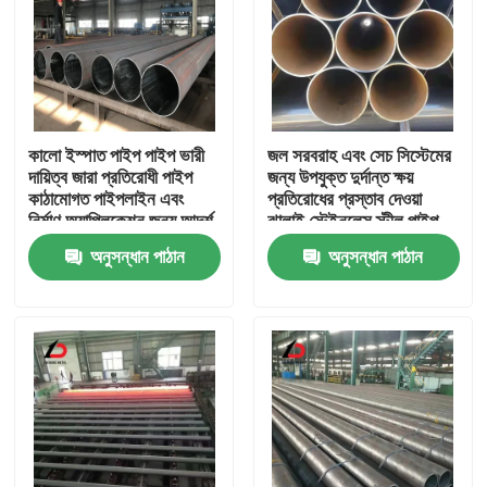
কালো ইস্পাত পাইপ পাইপ ভারী
জল সরবরাহ এবং সেচ সিস্টেমের
দায়িত্ব জারা প্রতিরোধী পাইপ
জন্য উপযুক্ত দুর্দান্ত ক্ষয়
কাঠামোগত পাইপলাইন এবং
প্রতিরোধের প্রস্তাব দেওয়া
নির্মাণ অ্যাপ্লিকেশন জন্য আদর্শ
ঝালাই স্টেইনলেস স্টীল পাইপ
অনুসন্ধান পাঠান
অনুসন্ধান পাঠান
বাড়ি
পণ্য
ভিডিও