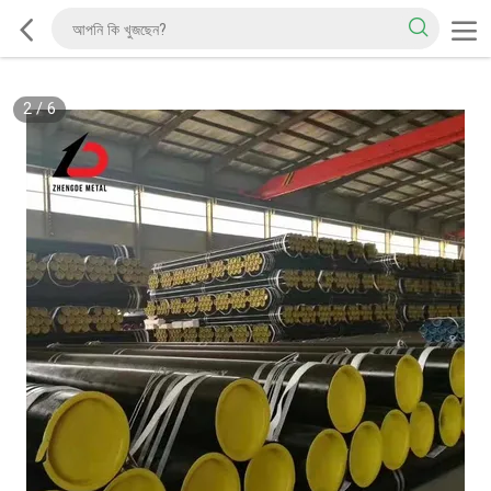
2
/
6