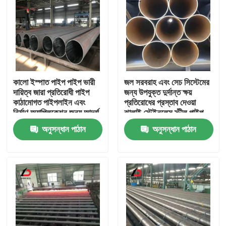
কালো ইস্পাত পাইপ পাইপ ভারী
জল সরবরাহ এবং সেচ সিস্টেমের
দায়িত্ব জারা প্রতিরোধী পাইপ
জন্য উপযুক্ত দুর্দান্ত ক্ষয়
কাঠামোগত পাইপলাইন এবং
প্রতিরোধের প্রস্তাব দেওয়া
নির্মাণ অ্যাপ্লিকেশন জন্য আদর্শ
ঝালাই স্টেইনলেস স্টীল পাইপ
অনুসন্ধান পাঠান
অনুসন্ধান পাঠান
বাড়ি
পণ্য
ভিডিও