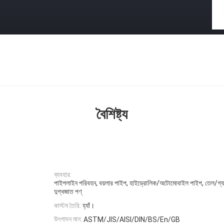
বৈশিষ্ট্য
ব্যবহার:
পাইপলাইন পরিবহন, বয়লার পাইপ, হাইড্রোলিক/অটোমোবাইল পাইপ, তেল/গ্যাস 
দুগ্ধজাত পণ্
কাস্টম তৈরি:
হ্যাঁ।
উৎপাদন মান:
ASTM/JIS/AISI/DIN/BS/En/GB