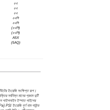
৫এ
৫এ
৫এ
৫এসি
৫এসি
(৫এসি)
(৫এসি)
A5X
(5AQ)
উটের ইংরেজি সংক্ষিপ্ত রূপ।
তির সর্বনিম্ন মানের প্রথম দুটি
হল পাইপলাইন ইস্পাত পাইপের
 PSI ইংরেজি পূর্ণ নাম পাউন্ড