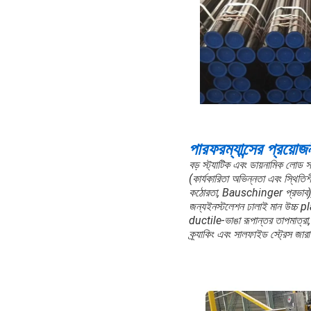
পারফরম্যান্সের প্রয়োজন
বড় স্ট্যাটিক এবং ডায়নামিক লোড 
(কার্যকারিতা অভিন্নতা এবং স্থিতিশ
কঠোরতা, Bauschinger প্রভাব),তেল
জন্যইনস্টলেশন ঢালাই মান উচ্চ
ductile-ভাঙা রূপান্তর তাপমাত্রা,
ক্র্যাকিং এবং সালফাইড স্ট্রেস জারা