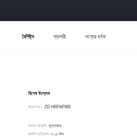
বৈশিষ্ট্য
গ্যালারী
পণ্যের বর্ণনা
বিশেষ উল্লেখ
মডেল নং।:
ZD-HRPAPI80
বিভাগ আকৃতি:
বৃত্তাকার
কাস্টম সাইকেল:
৭-১৫ দিন