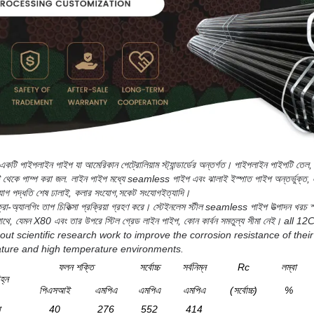
টি পাইপলাইন পাইপ যা আমেরিকান পেট্রোলিয়াম স্ট্যান্ডার্ডের অন্তর্গত। পাইপলাইন পাইপটি তেল, 
াটি থেকে পাম্প করা জল. লাইন পাইপ মধ্যে seamless পাইপ এবং ঝালাই ইস্পাত পাইপ অন্তর্ভুক্
গ পদ্ধতি শেষ ঢালাই, কলার সংযোগ,সকেট সংযোগইত্যাদি।
রো-অ্যালগিং তাপ চিকিত্সা প্রক্রিয়া গ্রহণ করে। স্টেইনলেস স্টীল seamless পাইপ উত্পাদন খরচ স্
র সাথে, যেমন X80 এবং তার উপরে স্টিল গ্রেড লাইন পাইপ, কোন কার্বন সমতুল্য সীমা নেই। al
ut scientific research work to improve the corrosion resistance of their 
ture and high temperature environments.
ফলন শক্তি
সর্বোচ্চ
সর্বনিম্ন
Rc
লম্বা
হ্ন
পিএসআই
এমপিএ
এমপিএ
এমপিএ
(সর্বোচ্চ)
%
ো
40
276
552
414