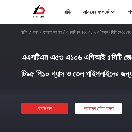
বাড়ি
আমাদের সম্পর্কে
পণ
বাড়ি
/
পণ্য
/
ইস্পাত নল নল
/
এএসটিএম এ৫৩ এ১০৬ এপিআই ৫সিটি জে৫৫ কে৫৫ এন
এএসটিএম এ৫৩ এ১০৬ এপিআই ৫সিটি জ
টি৯৫ পি১০ গ্যাস ও তেল পাইপলাইনের জন্য 
ভালো দাম
আমাদের মেইল ​​করুন