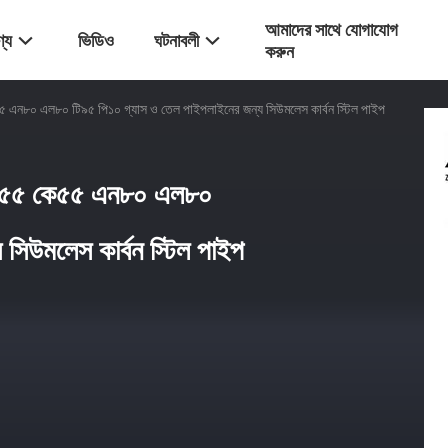
আমাদের সাথে যোগাযোগ
্য
ভিডিও
ঘটনাবলী
করুন
৮০ এল৮০ টি৯৫ পি১০ গ্যাস ও তেল পাইপলাইনের জন্য সিউমলেস কার্বন স্টিল পাইপ
ে৫৫ কে৫৫ এন৮০ এল৮০
সিউমলেস কার্বন স্টিল পাইপ