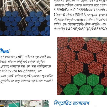
প্রতি বর্গ ইঞ্চি. পি হল পাউন্ড, এস বর্গক্ষেত
একককে মেট্রিক এককে রূপান্তর করে গণনা 
6.895kPa = 0.06895bar ইউরোপীয় দেশ 
1bar=0 হিসাবে ইউনিট হিসাবে psi ব্যবহা
থার্মোমেকানিক্যাল নিয়ন্ত্রিত রোলিং (টিএমসিপি ন
কুলিং) এন--ন্যারমালাইজিং কিউ--কুইঞ্চিং এবং ট
টেম্পারিং) X42NB/X60QS/X65MS
ীয়তা
সহ্য করার জন্য API পাইপের প্রয়োজনীয়তা
ীলতা, মাত্রিক নির্ভুলতা, প্লেট আকৃতির
ের প্রবাহের ক্ষয় এবং ক্ষয় প্রতিরোধের
 plasticity এবং toughness, কম
 ভাল ঢালাই কর্মক্ষমতা,হাইড্রোজেন-প্ররোচিত
 ক্র্যাকিংয়ের জন্য চমৎকার প্রতিরোধ ক্ষমতা।
বিস্তারিত মনোযোগ