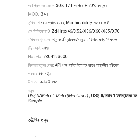
অর্থ প্রদানের মেয়াদ:
30% T/T অগ্রিম + 70% ব্যালেন্স
3 টন
MOQ.:
সুবিধা:
পরিধান প্রতিরোধের, Machinability, সহজ ঢালাই
স্পেসিফিকেশন3:
Zd-Hrpx46/X52/X56/X60/X65/X70
পরিবহন প্যাকেজ:
স্ট্যান্ডার্ড প্যাকেজ/অনুরোধ হিসাবে রপ্তানি করুন
ট্রেডমার্ক:
ঝেংদে
Hs কোড:
7304193000
বিক্রয়োত্তর সেবা:
API পাইপলাইন ইস্পাত পাইপ অন্তহীন পরিষেবা
প্রকার:
বিরামহীন
উপাদান:
কার্বন ইস্পাত
নমুনা:
US$ 0/Meter 1 Meter(Min.Order) |
US$ 0/মিটার 1 মিটার(মিনিট অর্ড
Sample
মৌলিক তথ্য