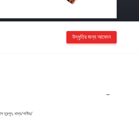
উদ্ধৃতির জন্য আবেদন
তুরপুন, খাদ্য/পানীয়/