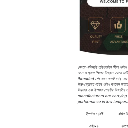
ঝেংদে এপিআই পাইপলাইন স্টিল পাইপ এক
তেল ও গ্যাস শিল্পের উদ্যোগ থেকে ম
threaded শেষ এবং সকেট শেষ; সংযো
উচ্চ-গ্রেডের লাইন পাইপ উত্পাদন মাইক্
উচ্চতর,এবং ইস্পাত শ্রেণীর উন্নতি
manufacturers are carrying o
performance in low tempera
ইস্পাত শ্রেণী
রঙিন চি
এইচ-৪০
কাল