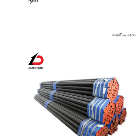
প্রদান
এএসটিএম এ৫৩ এ১