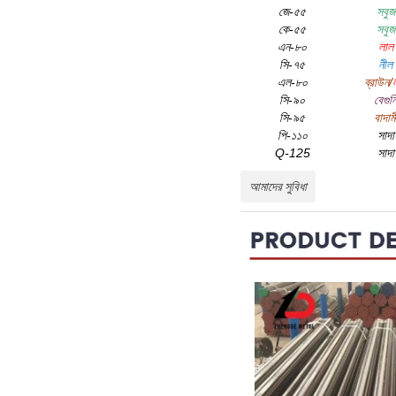
জে-৫৫
সবুজ
কে-৫৫
সবুজ
এন-৮০
লাল
সি-৭৫
নীল
এল-৮০
ব্রাউন/
সি-৯০
বেগুন
সি-৯৫
বাদাম
পি-১১০
সাদা
Q-125
সাদা
আমাদের সুবিধা