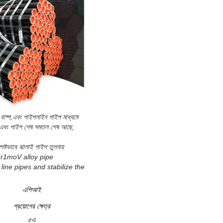
বাষ্প,এবং পাইপলাইন পাইপ মাধ্যমে
ত, এবং পাইপ শেষ সমতল শেষ আছে,
পষ্টভাবে ঝালাই পাইপ তুলনায়
l 12Cr1moV alloy pipe
line pipes and stabilize the
এপিআই
প্রয়োগের ক্ষেত্র
৫এ