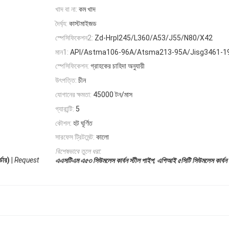
খাদ বা না:
কম খাদ
দৈর্ঘ্য:
কাস্টমাইজড
স্পেসিফিকেশন2:
Zd-Hrpl245/L360/A53/J55/N80/X42
মান1:
API/Astma106-96A/Atsma213-95A/Jisg3461-1
স্পেসিফিকেশন:
গ্রাহকের চাহিদা অনুযায়ী
উৎপত্তি:
চীন
যোগানের ক্ষমতা:
45000 টন/মাস
গ্যারান্টি:
5
কৌশল:
হট ঘূর্ণিত
সারফেস ট্রিটমেন্ট:
কালো
বিশেষভাবে তুলে ধরা:
ার) |
Request
,
এএসটিএম এ৫৩ সিউমলেস কার্বন স্টীল পাইপ
এপিআই ৫সিটি সিউমলেস কার্বন 