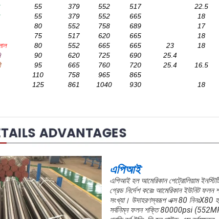
55
379
552
517
22.5
55
379
552
665
18
80
552
758
689
17
75
517
620
665
18
লাল
80
552
665
665
23
18
ি
90
620
725
690
25.4
ী
95
665
760
720
25.4
16.5
110
758
965
865
125
861
1040
930
18
এপিআই
এপিআই হল আমেরিকান পেট্রোলিয়াম ইনস্টিটি
গ্রেড নির্দেশ করেঃ আমেরিকান ইউনিট ফলন শক্
সংখ্যা। উদাহরণস্বরূপ এক্স 80 নিনঃX80 
সর্বনিম্ন ফলন শক্তি 80000psi (552MPa)