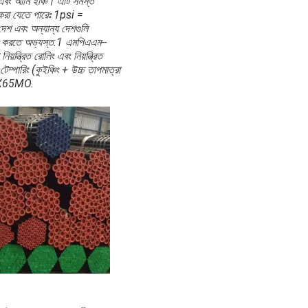
্র, এবং আমি ইঞ্চি। এটি সমস্ত
করা যেতে পারেঃ 1psi =
এবং অন্যান্য দেশগুলি
র করতে অভ্যস্ত.1 এমপিএএম--
িয়ন্ত্রিত রোলিং এবং নিয়ন্ত্রিত
েম্পারিং (কুইঞ্চিং + উচ্চ তাপমাত্রা
/X65MO.