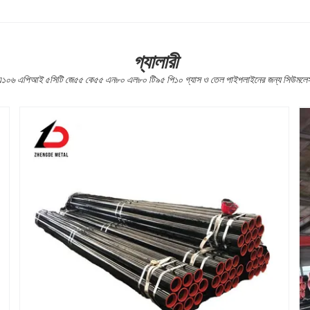
গ্যালারী
০৬ এপিআই ৫সিটি জে৫৫ কে৫৫ এন৮০ এল৮০ টি৯৫ পি১০ গ্যাস ও তেল পাইপলাইনের জন্য সিউমলেস কা