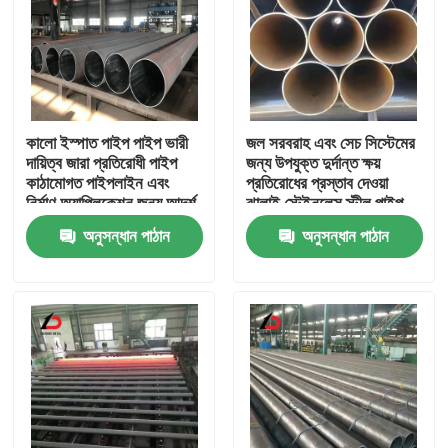
কালো ইস্পাত পাইপ পাইপ ভারী
জল সরবরাহ এবং সেচ সিস্টেমের
দায়িত্ব জারা প্রতিরোধী পাইপ
জন্য উপযুক্ত দুর্দান্ত ক্ষয়
কাঠামোগত পাইপলাইন এবং
প্রতিরোধের প্রস্তাব দেওয়া
নির্মাণ অ্যাপ্লিকেশন জন্য আদর্শ
ঝালাই স্টেইনলেস স্টীল পাইপ
অনুসন্ধান পাঠান
অনুসন্ধান পাঠান
বাড়ি
পণ্য
ভিডিও