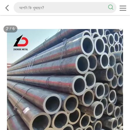
2
/
6