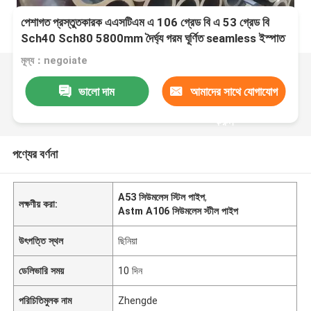
পেশাগত প্রস্তুতকারক এএসটিএম এ 106 গ্রেড বি এ 53 গ্রেড বি
Sch40 Sch80 5800mm দৈর্ঘ্য গরম ঘূর্ণিত seamless ইস্পাত
পাইপ
মূল্য：negoiate
ভালো দাম
আমাদের সাথে যোগাযোগ
করুন
পণ্যের বর্ণনা
A53 সিউমলেস স্টিল পাইপ
,
লক্ষণীয় করা:
Astm A106 সিউমলেস স্টীল পাইপ
উৎপত্তি স্থল
ছিনিয়া
ডেলিভারি সময়
10 দিন
পরিচিতিমুলক নাম
Zhengde