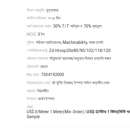
বিভাগ আকৃতি:
বৃত্তাকার
কাস্টম সাইকেল:
৭-১৫ দিন
অর্থ প্রদানের মেয়াদ:
30% T/T অগ্রিম + 70% ব্যালেন্স
3 টন
MOQ:
সুবিধা:
পরিধান প্রতিরোধের, Machinability, সহজ ঢালাই
স্পেসিফিকেশন3:
Zd-Hrssp20e80/90/102/118/120
পরিবহন প্যাকেজ:
স্ট্যান্ডার্ড প্যাকেজ/অনুরোধ হিসাবে রপ্তানি করুন
ট্রেডমার্ক:
ঝেংদে
Hs কোড:
7304192000
বিক্রয়োত্তর সেবা:
হট ঘূর্ণিত বিজোড় ইস্পাত পাইপ অন্তহীন সেবা
প্রকার:
বিরামহীন
উপাদান:
কার্বন ইস্পাত
নমুনা:
US$ 0/Meter 1 Meter(Min.Order) |
US$ 0/মিটার 1 মিটার(মিনিট অর্ড
Sample