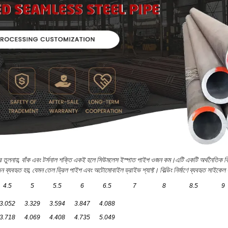
 তুলনায়, বাঁক এবং টর্সনাল শক্তি একই হলে সিউমলেস ইস্পাত পাইপ ওজন কম।এটি একটি অর্থনৈতিক ব
 ব্যবহৃত হয়, যেমন তেল ড্রিল পাইপ এবং অটোমোবাইল ড্রাইভ শ্যাফ্ট। বিল্ডিং নির্মাণে ব্যবহৃত সাইকেল 
4.5
5
5.5
6
6.5
7
8
8.5
9
3.052
3.329
3.594
3.847
4.088
3.718
4.069
4.408
4.735
5.049