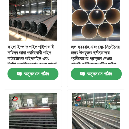
কালো ইস্পাত পাইপ পাইপ ভারী
জল সরবরাহ এবং সেচ সিস্টেমের
দায়িত্ব জারা প্রতিরোধী পাইপ
জন্য উপযুক্ত দুর্দান্ত ক্ষয়
কাঠামোগত পাইপলাইন এবং
প্রতিরোধের প্রস্তাব দেওয়া
নির্মাণ অ্যাপ্লিকেশন জন্য আদর্শ
ঝালাই স্টেইনলেস স্টীল পাইপ
অনুসন্ধান পাঠান
অনুসন্ধান পাঠান
বাড়ি
পণ্য
ভিডিও