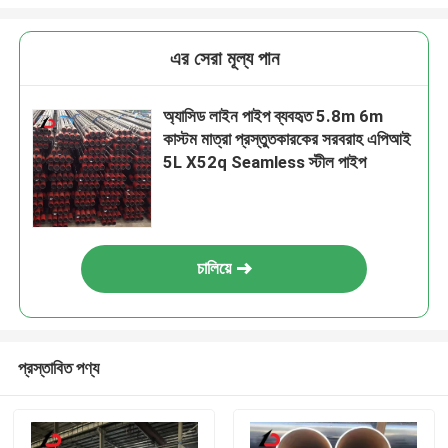
এর সেরা মূল্য পান
অ্যাসিড লাইন পাইপ ব্যবহৃত 5.8m 6m
কাস্টম মাত্রা প্রস্তুতকারকের সরবরাহ এপিআই
5L X52q Seamless স্টীল পাইপ
চালিয়ে
প্রস্তাবিত পণ্য