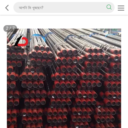
2
/
7