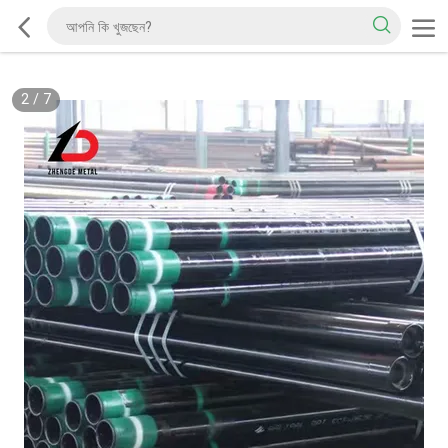
2
/
7