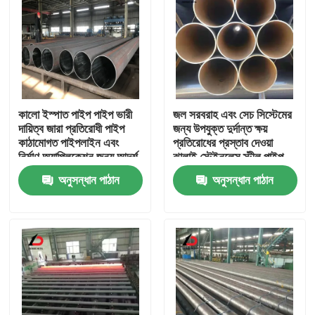
কালো ইস্পাত পাইপ পাইপ ভারী
জল সরবরাহ এবং সেচ সিস্টেমের
দায়িত্ব জারা প্রতিরোধী পাইপ
জন্য উপযুক্ত দুর্দান্ত ক্ষয়
কাঠামোগত পাইপলাইন এবং
প্রতিরোধের প্রস্তাব দেওয়া
নির্মাণ অ্যাপ্লিকেশন জন্য আদর্শ
ঝালাই স্টেইনলেস স্টীল পাইপ
অনুসন্ধান পাঠান
অনুসন্ধান পাঠান
বাড়ি
পণ্য
ভিডিও