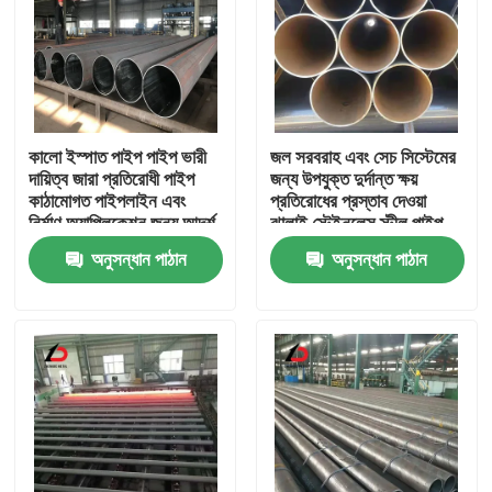
কালো ইস্পাত পাইপ পাইপ ভারী
জল সরবরাহ এবং সেচ সিস্টেমের
দায়িত্ব জারা প্রতিরোধী পাইপ
জন্য উপযুক্ত দুর্দান্ত ক্ষয়
কাঠামোগত পাইপলাইন এবং
প্রতিরোধের প্রস্তাব দেওয়া
নির্মাণ অ্যাপ্লিকেশন জন্য আদর্শ
ঝালাই স্টেইনলেস স্টীল পাইপ
অনুসন্ধান পাঠান
অনুসন্ধান পাঠান
বাড়ি
পণ্য
ভিডিও