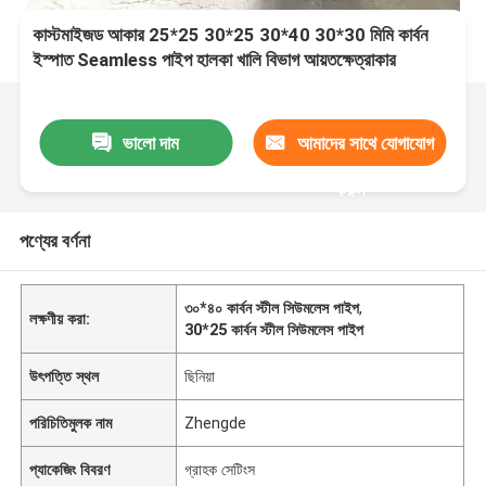
কাস্টমাইজড আকার 25*25 30*25 30*40 30*30 মিমি কার্বন
ইস্পাত Seamless পাইপ হালকা খালি বিভাগ আয়তক্ষেত্রাকার
বর্গক্ষেত্রাকার ইস্পাত Seamless টিউব
ভালো দাম
আমাদের সাথে যোগাযোগ
করুন
পণ্যের বর্ণনা
৩০*৪০ কার্বন স্টীল সিউমলেস পাইপ
,
লক্ষণীয় করা:
30*25 কার্বন স্টীল সিউমলেস পাইপ
উৎপত্তি স্থল
ছিনিয়া
পরিচিতিমুলক নাম
Zhengde
প্যাকেজিং বিবরণ
গ্রাহক সেটিংস