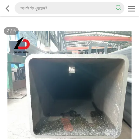
2
/
6