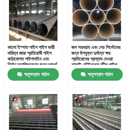
কালো ইস্পাত পাইপ পাইপ ভারী
জল সরবরাহ এবং সেচ সিস্টেমের
দায়িত্ব জারা প্রতিরোধী পাইপ
জন্য উপযুক্ত দুর্দান্ত ক্ষয়
কাঠামোগত পাইপলাইন এবং
প্রতিরোধের প্রস্তাব দেওয়া
নির্মাণ অ্যাপ্লিকেশন জন্য আদর্শ
ঝালাই স্টেইনলেস স্টীল পাইপ
অনুসন্ধান পাঠান
অনুসন্ধান পাঠান
বাড়ি
পণ্য
ভিডিও