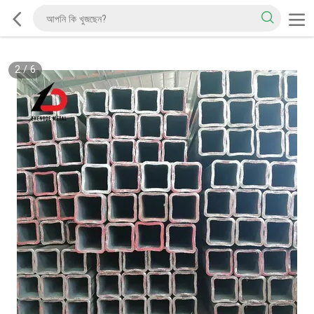
2
/
6