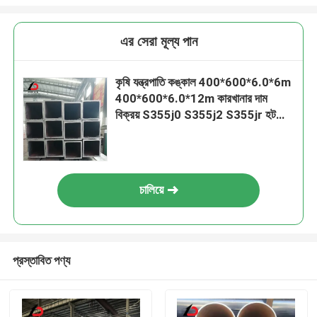
এর সেরা মূল্য পান
কৃষি যন্ত্রপাতি কঙ্কাল 400*600*6.0*6m
400*600*6.0*12m কারখানার দাম
বিক্রয় S355j0 S355j2 S355jr হট
রোলড সিউমলেস স্কয়ার টিউব
চালিয়ে
প্রস্তাবিত পণ্য