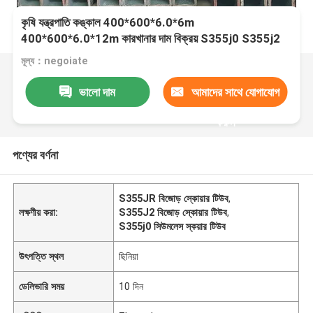
কৃষি যন্ত্রপাতি কঙ্কাল 400*600*6.0*6m
400*600*6.0*12m কারখানার দাম বিক্রয় S355j0 S355j2
S355jr হট রোলড সিউমলেস স্কয়ার টিউব
মূল্য：negoiate
ভালো দাম
আমাদের সাথে যোগাযোগ
করুন
পণ্যের বর্ণনা
S355JR বিজোড় স্কোয়ার টিউব
,
লক্ষণীয় করা:
S355J2 বিজোড় স্কোয়ার টিউব
,
S355j0 সিউমলেস স্কয়ার টিউব
উৎপত্তি স্থল
ছিনিয়া
ডেলিভারি সময়
10 দিন