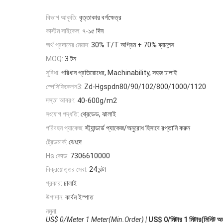
বিভাগ আকৃতি:
বৃত্তাকার বর্গক্ষেত্র
কাস্টম সাইকেল:
৭-১৫ দিন
অর্থ প্রদানের মেয়াদ:
30% T/T অগ্রিম + 70% ব্যালেন্স
3 টন
MOQ:
সুবিধা:
পরিধান প্রতিরোধের, Machinability, সহজ ঢালাই
স্পেসিফিকেশন3:
Zd-Hgspdn80/90/102/800/1000/1120
দস্তা আবরণ:
40-600g/m2
সংযোগ পদ্ধতি:
থ্রেডেড, ঝালাই
পরিবহন প্যাকেজ:
স্ট্যান্ডার্ড প্যাকেজ/অনুরোধ হিসাবে রপ্তানি করুন
ট্রেডমার্ক:
ঝেংদে
Hs কোড:
7306610000
বিক্রয়োত্তর সেবা:
24 ঘন্টা
প্রকার:
ঢালাই
উপাদান:
কার্বন ইস্পাত
নমুনা:
US$ 0/Meter 1 Meter(Min.Order) |
US$ 0/মিটার 1 মিটার(মিনিট অর্ড