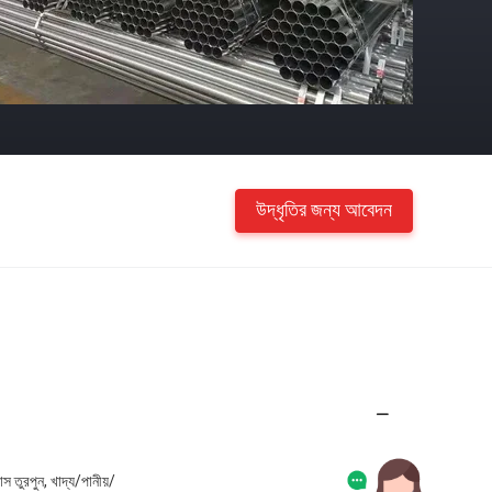
উদ্ধৃতির জন্য আবেদন
তুরপুন, খাদ্য/পানীয়/