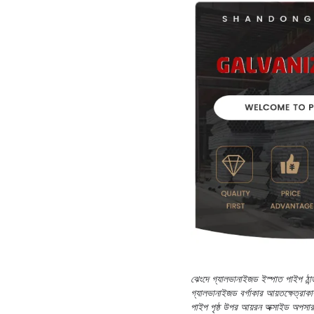
ঝেংদে গ্যালভানাইজড ইস্পাত পাইপ ঠান
গ্যালভানাইজড বর্গাকার আয়তক্ষেত্র
পাইপ পৃষ্ঠ উপর আয়রন অক্সাইড অপসার