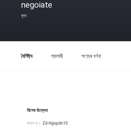
negoiate
মূল্য
বৈশিষ্ট্য
গ্যালারী
পণ্যের বর্ণনা
বিশেষ উল্লেখ
মডেল নং।:
Zd-Hgspdn10