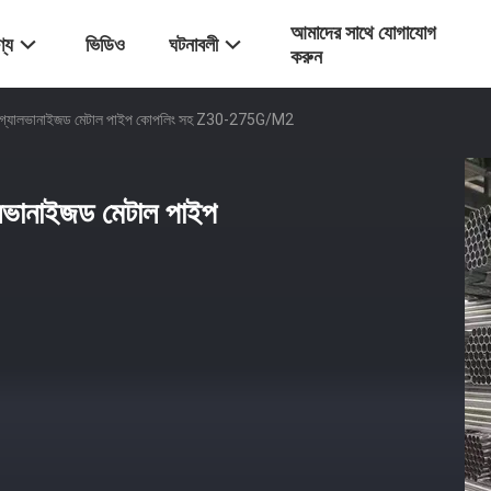
আমাদের সাথে যোগাযোগ
্য
ভিডিও
ঘটনাবলী
করুন
 জি গ্যালভানাইজড মেটাল পাইপ কোপলিং সহ Z30-275G/M2
ালভানাইজড মেটাল পাইপ