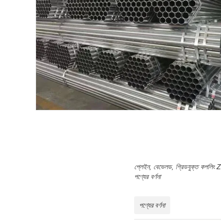
প্লেইন, বেভেলড, গ্রিডযুক্ত কপলি
পণ্যের বর্ণনা
পণ্যের বর্ণনা