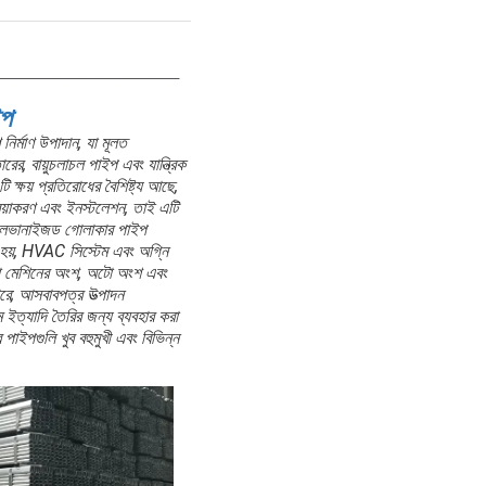
ইপ
র্মাণ উপাদান, যা মূলত
ের, বায়ুচলাচল পাইপ এবং যান্ত্রিক
ি ক্ষয় প্রতিরোধের বৈশিষ্ট্য আছে,
রিয়াকরণ এবং ইনস্টলেশন, তাই এটি
গ্যালভানাইজড গোলাকার পাইপ
 হয়, HVAC সিস্টেম এবং অগ্নি
তারা মেশিনের অংশ, অটো অংশ এবং
রে; আসবাবপত্র উত্পাদন
েম ইত্যাদি তৈরির জন্য ব্যবহার করা
াইপগুলি খুব বহুমুখী এবং বিভিন্ন