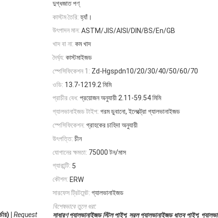
দুগ্ধজাত পণ্
কাস্টম তৈরি:
হ্যাঁ।
উৎপাদন মান:
ASTM/JIS/AISI/DIN/BS/En/GB
খাদ বা না:
কম খাদ
দৈর্ঘ্য:
কাস্টমাইজড
স্পেসিফিকেশন 1:
Zd-Hgspdn10/20/30/40/50/60/70
ওডি:
13.7-1219.2 মিমি
প্রাচীর বেধ:
প্রয়োজন অনুযায়ী 2.11-59.54 মিমি
গ্যালভানাইজড টাইপ:
গরম ডুবানো, ইলেক্ট্রো গ্যালভানাইজড
স্পেসিফিকেশন:
গ্রাহকের চাহিদা অনুযায়ী
উৎপত্তি:
চীন
যোগানের ক্ষমতা:
75000 টন/মাস
গ্যারান্টি:
5
কৌশল:
ERW
সারফেস ট্রিটমেন্ট:
গ্যালভানাইজড
বিশেষভাবে তুলে ধরা:
ার) |
Request
,
,
সাধারণ গ্যালভানাইজড স্টিল পাইপ
সরল গ্যালভানাইজড ধাতব পাইপ
গ্যালভ