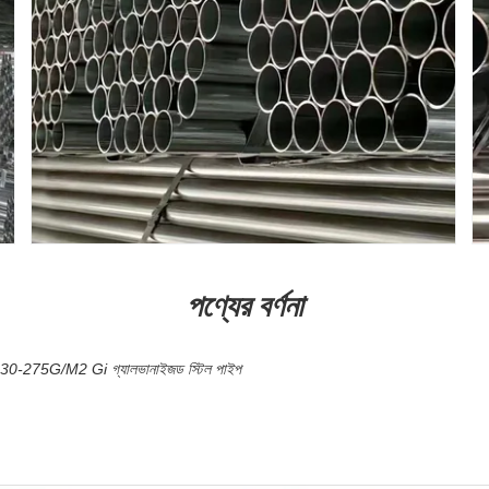
পণ্যের বর্ণনা
ং Z30-275G/M2 Gi গ্যালভানাইজড স্টিল পাইপ