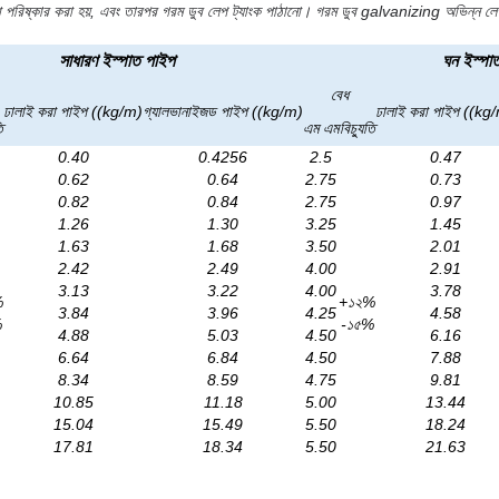
ারা পরিষ্কার করা হয়, এবং তারপর গরম ডুব লেপ ট্যাংক পাঠানো। গরম ডুব galvanizing অভিন্ন লে
সাধারণ ইস্পাত পাইপ
ঘন ইস্পা
বেধ
ঢালাই করা পাইপ ((kg/m)
গ্যালভানাইজড পাইপ ((kg/m)
ঢালাই করা পাইপ ((kg
ি
এম এম
বিচ্যুতি
0.40
0.4256
2.5
0.47
0.62
0.64
2.75
0.73
0.82
0.84
2.75
0.97
1.26
1.30
3.25
1.45
1.63
1.68
3.50
2.01
2.42
2.49
4.00
2.91
3.13
3.22
4.00
3.78
%
+১২%
3.84
3.96
4.25
4.58
%
-১৫%
4.88
5.03
4.50
6.16
6.64
6.84
4.50
7.88
8.34
8.59
4.75
9.81
10.85
11.18
5.00
13.44
15.04
15.49
5.50
18.24
17.81
18.34
5.50
21.63