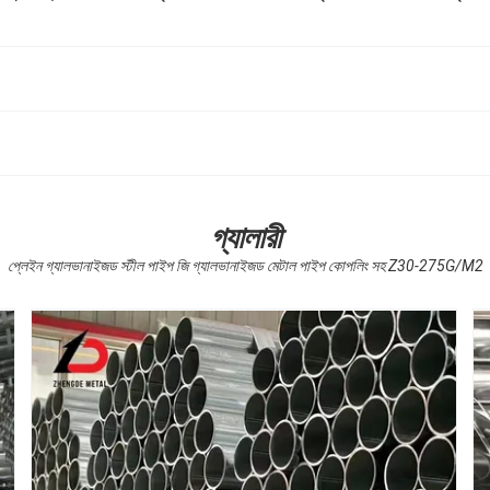
গ্যালারী
প্লেইন গ্যালভানাইজড স্টীল পাইপ জি গ্যালভানাইজড মেটাল পাইপ কোপলিং সহ Z30-275G/M2