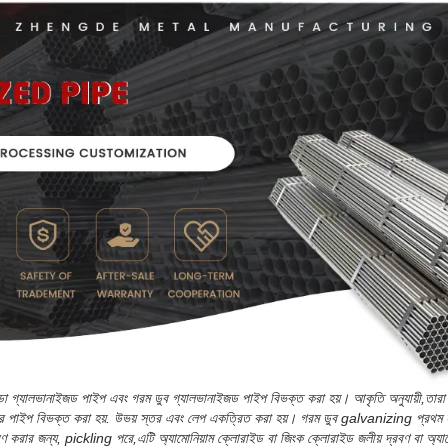
্ডা গ্যালভানাইজড পাইপ এবং গরম ডুব গ্যালভানাইজড পাইপ বিভক্ত করা হয়। আকৃতি অনুযায়ী,তারা
াকার পাইপ বিভক্ত করা হয়. উভয় স্তর এবং লেপ একত্রিত করা হয়। গরম ডুব galvanizing প্রথম
ণ করার জন্য, pickling পরে,এটি অ্যামোনিয়াম ক্লোরাইড বা জিংক ক্লোরাইড জলীয় দ্রবণ বা অ্যা