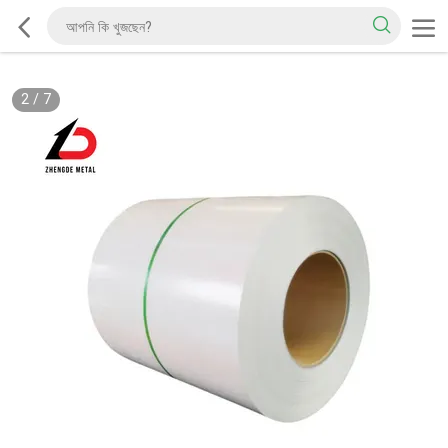
2
/
7