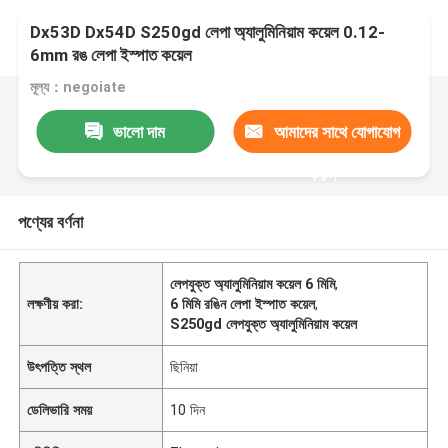
Dx53D Dx54D S250gd লেপা অ্যালুমিনিয়াম কয়েল 0.12-
6mm রঙ লেপা ইস্পাত কয়েল
মূল্য：negoiate
ভালো দাম
আমাদের সাথে যোগাযোগ
করুন
পণ্যের বর্ণনা
লেপযুক্ত অ্যালুমিনিয়াম কয়েল 6 মিমি
,
লক্ষণীয় করা:
6 মিমি রঙিন লেপা ইস্পাত কয়েল
,
S250gd লেপযুক্ত অ্যালুমিনিয়াম কয়েল
উৎপত্তি স্থল
ছিনিয়া
ডেলিভারি সময়
10 দিন