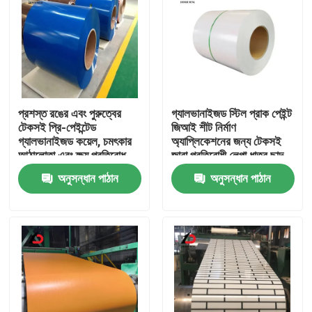
প্রশস্ত রঙের এবং পুরুত্বের
গ্যালভানাইজড স্টিল প্রাক পেইন্ট
টেকসই প্রি-পেইন্টেড
জিআই শীট নির্মাণ
গ্যালভানাইজড কয়েল, চমৎকার
অ্যাপ্লিকেশনের জন্য টেকসই
আঠালোতা এবং ক্ষয় প্রতিরোধ
জারা প্রতিরোধী লেপা ধাতব ছাদ
ক্ষমতা সহ
প্যানেল
অনুসন্ধান পাঠান
অনুসন্ধান পাঠান
বাড়ি
পণ্য
ভিডিও