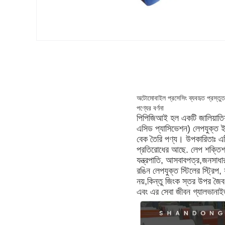
অটোমোবাইল প্রসেসিং ব্যবহৃত প্রস্তু
পণ্যের বর্ণনা
পিপিজিআই হল একটি জালিয়াতিযুক
এসিড প্যাসিভেশন) লেপযুক্ত ই
বেক তৈরি পণ্য। উপকারিতাঃ এটি
প্রতিরোধের আছে. লেপ শক্তিশা
যন্ত্রপাতি, আসবাবপত্র,জনসাধা
রঙিন লেপযুক্ত স্টিলের স্ট্রিপ,
নয়,কিন্তু জিংক স্তর উপর জৈ
এবং এর সেবা জীবন গ্যালভানাইজড