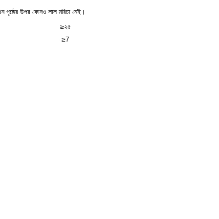
, তখন পৃষ্ঠের উপর কোনও লাল মরিচা নেই।
≥২৫
≥7