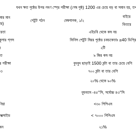
যখন ক্ষত পৃষ্ঠের উপর লবণ স্প্রে পরীক্ষা (শেষ পৃষ্ঠ) 1200 এর চেয়ে বড় বা সমান হয়
বাইরে
মোর মান
পেইন্ট গঠন
মেষপালক, ১/২
ার)
ভিতরে
োরতা
এইচবি থেকে কম নয়
ুলার গ্লস
ফিনিস পেইন্ট মিরর পৃষ্ঠের চকচকেতাঃ ≥40 ডিগ্রি
ন
২টি
তি
৯ জির কম নয়
ে পরীক্ষা
বুদবুদ ছাড়াই 1500 ঘন্টা বা তার চেয়ে বেশি
১৩
৭০০ ঘন্টা বা তার বেশি
২০% থেকে ৯০%
ন্যূনতম -৪৫°সি, সর্বোচ্চ ৪৩°সি
িয়া
<৩০ পিপিএম
অক্সাইড
< ৭০০০ পিপিএম
েন
২১%