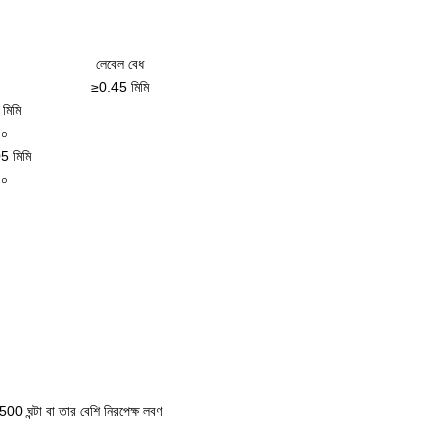
লেবেল বেধ
≥0.45 মিমি
 মিমি
 ০
05 মিমি
 ০
) 2500 ঘন্টা বা তার বেশি নিরপেক্ষ লবণ