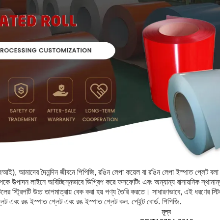
িআই), আমাদের দৈনন্দিন জীবনে পিপিজি, রঙিন লেপা কয়েল বা রঙিন লেপা ইস্পাত প্লেট বলা
ট্রিপকে উত্পাদন লাইনে অবিচ্ছিন্নভাবে ডিগ্রিপ করে ফসফেটিং এবং অন্যান্য রাসায়নিক স্থানান্তর
িলের স্ট্রিপটি উচ্চ তাপমাত্রায় বেক করা হয় পণ্য তৈরি করতে। সাধারণভাবে, এই ধরণের স্টিল
 এবং রঙ ইস্পাত প্লেট এবং রঙ ইস্পাত প্লেট কল. পেইন্ট বোর্ড. পিপিজি.
মূল্য