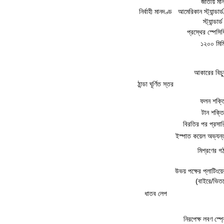
জাতীয় মা
নির্বাহী মানদণ্ড
আমেরিকান স্ট্যান্ডার
স্ট্যান্ডার্ড
প্রস্থের স্পেসি
১২০০ মিম
আকারের বিচ্য
ঠান্ডা ঘূর্ণিত স্তর
ফলন শক্ত
টান শক্তি
বিরতির পর প্রসার
ইস্পাত কয়েল অভ্যন্তর
মিশ্রণের গ
উভয় পক্ষের প্লাটিংয
(বাইরে/ভিত
ধাতব লেপ
নিরপেক্ষ লবণ স্প্র