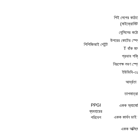
পিই লেপের কাঠা
(মাইক্রোমিট
পেন্সিলের কঠ
উপরের কোটের স্পেক
পিপিজিআই পেইন্ট
T বাঁক মা
প্রভাব শক্
নিরপেক্ষ লবণ স্প্র
ইউভিবি-৩
আর্দ্রতা
তাপমাত্রা
PPGI
একক অ্যামোন
ব্যবহারের
একক কার্বন ডাই 
পরিবেশ
একক অক্সিজ