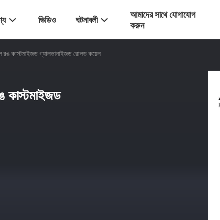
আমাদের সাথে যোগাযোগ
্য
ভিডিও
ঘটনাবলী
করুন
ল রঙ কাস্টমাইজড গ্যালভানাইজড রোলড কয়েল
ঙ কাস্টমাইজড