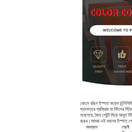
ঝেংদে রঙিন ইস্পাত কয়েল ((পিপিজ
স্থানান্তর প্রক্রিয়া যা স্টিলের স্
অবশেষে, জৈব পেইন্ট দিয়ে আবৃত স্ট
রঙের।আমরা এই ধরনের ইস্পাত প্লেট
অবস্থান
শ্রেণী