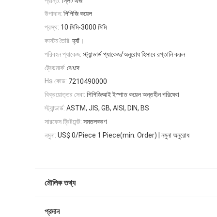
প্রান্ত:
স্লিট এজ
উপাদান:
পিপিজি কয়েল
প্রস্থ:
10 মিমি-3000 মিমি
কাস্টম তৈরি:
হ্যাঁ।
পরিবহন প্যাকেজ:
স্ট্যান্ডার্ড প্যাকেজ/অনুরোধ হিসাবে রপ্তানি করুন
ট্রেডমার্ক:
ঝেংদে
Hs কোড:
7210490000
বিক্রয়োত্তর সেবা:
পিপিজিআই ইস্পাত কয়েল অন্তহীন পরিষেবা
স্ট্যান্ডার্ড:
ASTM, JIS, GB, AISI, DIN, BS
সারফেস ট্রিটমেন্ট:
সমতলকরণ
নমুনা:
US$ 0/Piece 1 Piece(min. Order) | নমুনা অনুরোধ
মৌলিক তথ্য
প্রদান