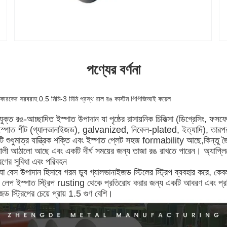
পণ্যের বর্ণনা
তকারকের সরবরাহ 0.5 মিমি-3 মিমি প্রস্থ রাল রঙ কাস্টম পিপিজিআই কয়েল
্ত রঙ-আচ্ছাদিত ইস্পাত উপাদান যা পৃষ্ঠের রাসায়নিক চিকিত্সা (ডিগ্রেসিং, ফসফে
স্পাত শীট (গ্যালভানাইজড), galvanized, নিকেল-plated, ইত্যাদি), তারপর 
 শুধুমাত্র যান্ত্রিক শক্তি এবং ইস্পাত প্লেট সহজ formability আছে,কিন্তু জৈ
লী আঠালো আছে এবং একটি দীর্ঘ সময়ের জন্য তাজা রঙ রাখতে পারেন। অ্যাপ্লিকে
রণের সুবিধা এবং পরিবহন
 যা বেস উপাদান হিসাবে গরম ডুব গ্যালভানাইজড স্টিলের স্ট্রিপ ব্যবহার করে, কেবল
ব লেপ ইস্পাত স্ট্রিপ rusting থেকে প্রতিরোধ করার জন্য একটি আবরণ এবং প্রত
 স্ট্রিপের চেয়ে প্রায় 1.5 গুণ বেশি।