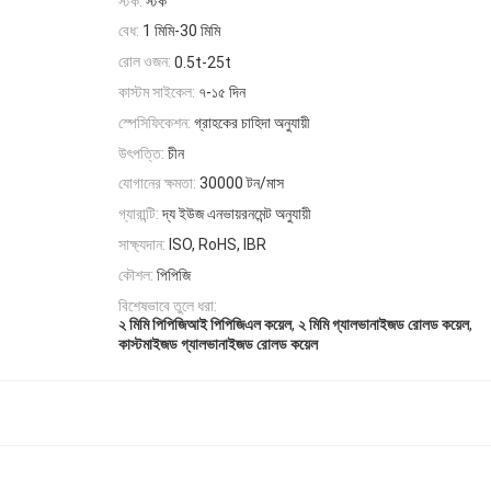
স্টক:
স্টক
বেধ:
1 মিমি-30 মিমি
রোল ওজন:
0.5t-25t
কাস্টম সাইকেল:
৭-১৫ দিন
স্পেসিফিকেশন:
গ্রাহকের চাহিদা অনুযায়ী
উৎপত্তি:
চীন
যোগানের ক্ষমতা:
30000 টন/মাস
গ্যারান্টি:
দ্য ইউজ এনভায়রনমেন্ট অনুযায়ী
সাক্ষ্যদান:
ISO, RoHS, IBR
কৌশল:
পিপিজি
বিশেষভাবে তুলে ধরা:
,
,
২ মিমি পিপিজিআই পিপিজিএল কয়েল
২ মিমি গ্যালভানাইজড রোলড কয়েল
কাস্টমাইজড গ্যালভানাইজড রোলড কয়েল