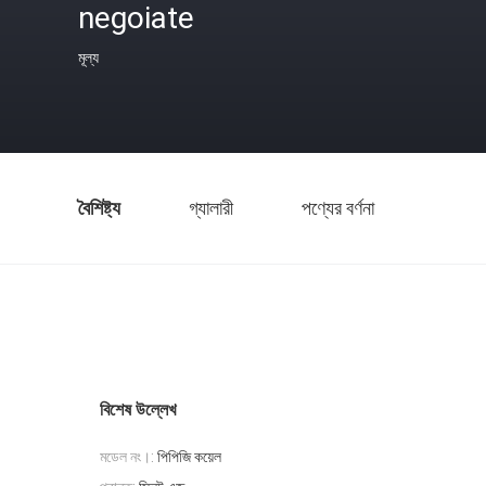
negoiate
মূল্য
বৈশিষ্ট্য
গ্যালারী
পণ্যের বর্ণনা
বিশেষ উল্লেখ
মডেল নং।:
পিপিজি কয়েল