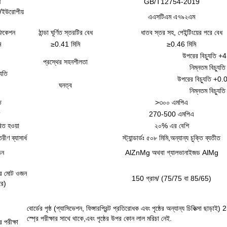
ন
GB/T12754-2019
্ড/ইউরোপীয়
এএসটিএম এ৭৯২এম
ফিকেশন
ঠান্ডা ঘূর্ণিত স্তরটির বেধ
ধাতব স্তর সহ, পেইন্টিংয়ের পরে বেধ
ি
≥0.41 মিমি
≥0.46 মিমি
উপরের বিচ্যুতি +4
প্রস্থের সহনশীলতা
নিম্নতম বিচ্যুতি
ুতি
উপরের বিচ্যুতি +0.
ঘনত্ব
নিম্নতম বিচ্যুতি
ি
>৩০০ এমপিএ
270-500 এমপিএ
িত হওয়া
২০% এর বেশি
ীণ ব্যাসার্ধ
স্ট্যান্ডার্ডঃ ৫০৮ মিমি,
অন্যান্য চুক্তি ব্যতীত
ঠন
AlZnMg অথবা গ্যালভানাইজড AlMg
়ের মোট ওজন
150 গ্রাম/ (75/75 বা 85/65)
রে)
বোর্ডের পৃষ্ঠ (প্যাসিভেশন, ফিঙ্গারপ্রিন্ট প্রতিরোধক এবং পৃষ্ঠের অন্যান্য চিকিত্সা ছাড়াই
স্প্রে পরীক্ষার সাথে থাকে,এবং পৃষ্ঠের উপর কোন লাল মরিচা নেই.
ে পরীক্ষা