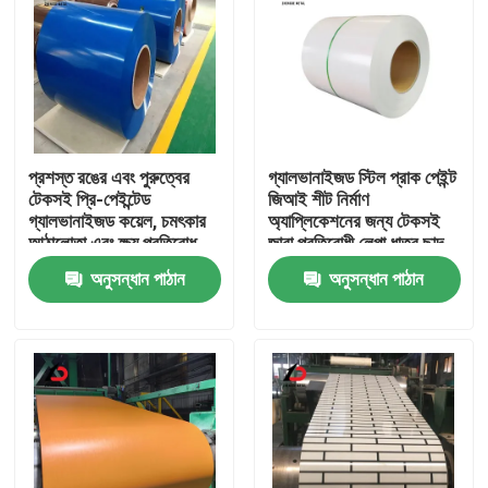
প্রশস্ত রঙের এবং পুরুত্বের
গ্যালভানাইজড স্টিল প্রাক পেইন্ট
টেকসই প্রি-পেইন্টেড
জিআই শীট নির্মাণ
গ্যালভানাইজড কয়েল, চমৎকার
অ্যাপ্লিকেশনের জন্য টেকসই
আঠালোতা এবং ক্ষয় প্রতিরোধ
জারা প্রতিরোধী লেপা ধাতব ছাদ
ক্ষমতা সহ
প্যানেল
অনুসন্ধান পাঠান
অনুসন্ধান পাঠান
বাড়ি
পণ্য
ভিডিও