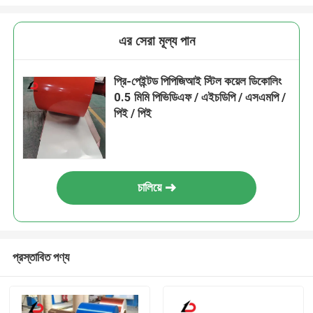
এর সেরা মূল্য পান
প্রি-পেইন্টড পিপিজিআই স্টিল কয়েল ডিকোলিং
0.5 মিমি পিভিডিএফ / এইচডিপি / এসএমপি /
পিই / পিই
চালিয়ে
প্রস্তাবিত পণ্য