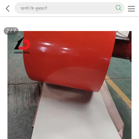
2
/
7