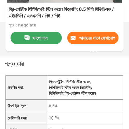
প্রি-পেইন্টড পিপিজিআই স্টিল কয়েল ডিকোলিং 0.5 মিমি পিভিডিএফ /
এইচডিপি / এসএমপি / পিই / পিই
মূল্য：negoiate
ভালো দাম
আমাদের সাথে যোগাযোগ
করুন
পণ্যের বর্ণনা
প্রি-পেইন্টড পিপিজি স্টিল কয়েল
,
লক্ষণীয় করা:
পিপিজিআই স্টীল কয়েল ডিকোলিং
,
পিপিজিআই প্রি-পেইন্টড স্টীল কয়েল
উৎপত্তি স্থল
ছিনিয়া
ডেলিভারি সময়
10 দিন