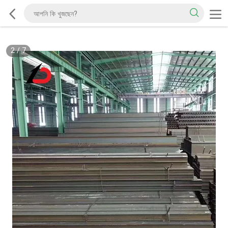
2
/
7