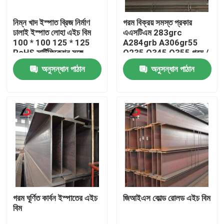
নিম্ন খাদ ইস্পাত ব্রিজ নির্মাণ
গরম বিক্রয় সমস্ত প্রকার
আমাদের সম্বন্ধে
ঢালাই ইস্পাত লোহা এইচ বিম
এএসটিএম 283grc
100 * 100 125 * 125
A284grb A306gr55
RoHS সার্টিফিকেশন সঙ্গে
Q235 Q345 Q355 গরম /
কারখানা পরিদর্শন
ইস্পাত চ্যানেল কোণ বার
ঠান্ডা ঘূর্ণিত এইচ মরীচি কারখানা
অনুসন্ধান পাঠান
অনুসন্ধান পাঠান
সরাসরি বিক্রয়
গুণমান নিয়ন্ত্রণ
খবর
মামলা
একটি উদ্ধৃতি অনুরোধ করুন
গরম ঘূর্ণিত কার্বন ইস্পাতের এইচ
জিআইএস কোল্ড রোলড এইচ বিম
বিম
গ্যালভানাইজড স্টীল কয়েল