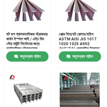
হট ডপ গ্যালভানাইজড স্ট্রাকচার
কোল্ড টানা/হট রোলড/হাইল
কার্বন ইস্পাত আই / এইচ বিম
ASTM AISI JIS 1017
সৌর মাউন্ট সিস্টেমের জন্য
1020 1025 A992
কাস্টমাইজড স্ট্রাকচারাল
/H/C/Z/U প্রোফাইল ইস্পাত/
কার্বন ইস্পাত মরীচি সহজে ঢালাই
অনুসন্ধান পাঠান
অনুসন্ধান পাঠান
বাড়ি
পণ্য
ভিডিও